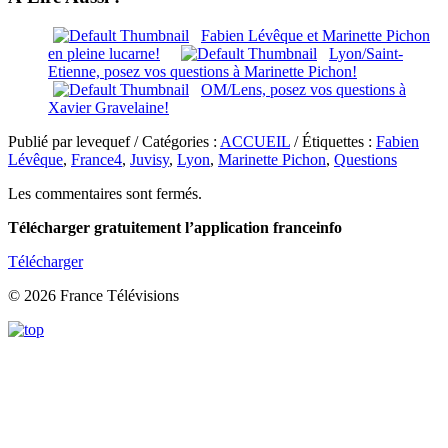
Fabien Lévêque et Marinette Pichon
en pleine lucarne!
Lyon/Saint-
Etienne, posez vos questions à Marinette Pichon!
OM/Lens, posez vos questions à
Xavier Gravelaine!
Publié par levequef / Catégories :
ACCUEIL
/ Étiquettes :
Fabien
Lévêque
,
France4
,
Juvisy
,
Lyon
,
Marinette Pichon
,
Questions
Les commentaires sont fermés.
Télécharger gratuitement l’application franceinfo
Télécharger
© 2026 France Télévisions