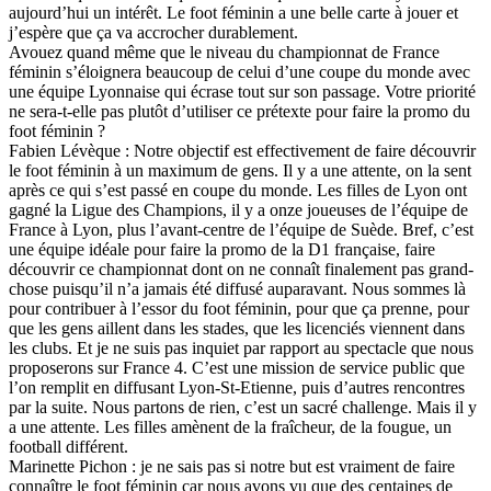
aujourd’hui un intérêt. Le foot féminin a une belle carte à jouer et
j’espère que ça va accrocher durablement.
Avouez quand même que le niveau du championnat de France
féminin s’éloignera beaucoup de celui d’une coupe du monde avec
une équipe Lyonnaise qui écrase tout sur son passage. Votre priorité
ne sera-t-elle pas plutôt d’utiliser ce prétexte pour faire la promo du
foot féminin ?
Fabien Lévèque : Notre objectif est effectivement de faire découvrir
le foot féminin à un maximum de gens. Il y a une attente, on la sent
après ce qui s’est passé en coupe du monde. Les filles de Lyon ont
gagné la Ligue des Champions, il y a onze joueuses de l’équipe de
France à Lyon, plus l’avant-centre de l’équipe de Suède. Bref, c’est
une équipe idéale pour faire la promo de la D1 française, faire
découvrir ce championnat dont on ne connaît finalement pas grand-
chose puisqu’il n’a jamais été diffusé auparavant. Nous sommes là
pour contribuer à l’essor du foot féminin, pour que ça prenne, pour
que les gens aillent dans les stades, que les licenciés viennent dans
les clubs. Et je ne suis pas inquiet par rapport au spectacle que nous
proposerons sur France 4. C’est une mission de service public que
l’on remplit en diffusant Lyon-St-Etienne, puis d’autres rencontres
par la suite. Nous partons de rien, c’est un sacré challenge. Mais il y
a une attente. Les filles amènent de la fraîcheur, de la fougue, un
football différent.
Marinette Pichon : je ne sais pas si notre but est vraiment de faire
connaître le foot féminin car nous avons vu que des centaines de