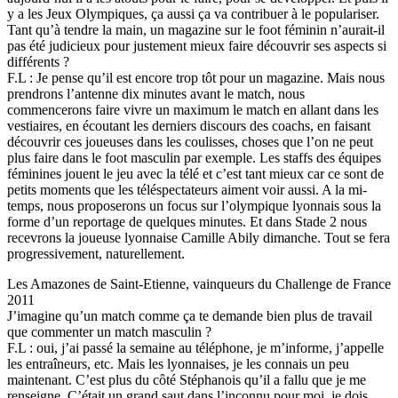
y a les Jeux Olympiques, ça aussi ça va contribuer à le populariser.
Tant qu’à tendre la main, un magazine sur le foot féminin n’aurait-il
pas été judicieux pour justement mieux faire découvrir ses aspects si
différents ?
F.L : Je pense qu’il est encore trop tôt pour un magazine. Mais nous
prendrons l’antenne dix minutes avant le match, nous
commencerons faire vivre un maximum le match en allant dans les
vestiaires, en écoutant les derniers discours des coachs, en faisant
découvrir ces joueuses dans les coulisses, choses que l’on ne peut
plus faire dans le foot masculin par exemple. Les staffs des équipes
féminines jouent le jeu avec la télé et c’est tant mieux car ce sont de
petits moments que les téléspectateurs aiment voir aussi. A la mi-
temps, nous proposerons un focus sur l’olympique lyonnais sous la
forme d’un reportage de quelques minutes. Et dans Stade 2 nous
recevrons la joueuse lyonnaise Camille Abily dimanche. Tout se fera
progressivement, naturellement.
Les Amazones de Saint-Etienne, vainqueurs du Challenge de France
2011
J’imagine qu’un match comme ça te demande bien plus de travail
que commenter un match masculin ?
F.L : oui, j’ai passé la semaine au téléphone, je m’informe, j’appelle
les entraîneurs, etc. Mais les lyonnaises, je les connais un peu
maintenant. C’est plus du côté Stéphanois qu’il a fallu que je me
renseigne. C’était un grand saut dans l’inconnu pour moi, je dois