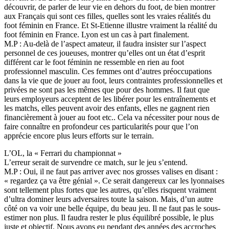
découvrir, de parler de leur vie en dehors du foot, de bien montrer
aux Français qui sont ces filles, quelles sont les vraies réalités du
foot féminin en France. Et St-Etienne illustre vraiment la réalité du
foot féminin en France. Lyon est un cas à part finalement.
M.P : Au-delà de l’aspect amateur, il faudra insister sur l’aspect
personnel de ces joueuses, montrer qu’elles ont un état d’esprit
différent car le foot féminin ne ressemble en rien au foot
professionnel masculin. Ces femmes ont d’autres préoccupations
dans la vie que de jouer au foot, leurs contraintes professionnelles et
privées ne sont pas les mêmes que pour des hommes. Il faut que
leurs employeurs acceptent de les libérer pour les entraînements et
les matchs, elles peuvent avoir des enfants, elles ne gagnent rien
financièrement à jouer au foot etc.. Cela va nécessiter pour nous de
faire connaître en profondeur ces particularités pour que l’on
apprécie encore plus leurs efforts sur le terrain.
L’OL, la « Ferrari du championnat »
L’erreur serait de survendre ce match, sur le jeu s’entend.
M.P : Oui, il ne faut pas arriver avec nos grosses valises en disant :
« regardez ça va être génial ». Ce serait dangereux car les lyonnaises
sont tellement plus fortes que les autres, qu’elles risquent vraiment
d’ultra dominer leurs adversaires toute la saison. Mais, d’un autre
côté on va voir une belle équipe, du beau jeu. Il ne faut pas le sous-
estimer non plus. Il faudra rester le plus équilibré possible, le plus
juste et objectif. Nous avons eu pendant des années des accroches