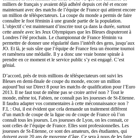
milliers de français y avaient déjà adhéré depuis cet été et encore
maintenant avec des matchs de l’équipe de France qui attirent encore
un million de téléspectateurs. La coupe du monde a permis de faire
connaître le foot féminin à une grande partie de la population.
L’objectif c’est maintenant d’inscrire tout ça dans la durée, surtout
cette année avec les Jeux Olympiques que les Bleues disputeront à
Londres l’été prochain. Le championnat de France féminin va
permettre de donner une régularité dans l’intérêt des gens, jusqu’aux
JO. Et là, je suis sûre que l’équipe de France fera un énorme tournoi
et ramènera une médaille. Il y a donc une vraie bonne spirale à
prendre en ce moment et le service public s’y est engagé. C’est
génial.
D’accord, près de trois millions de téléspectateurs ont suivi les
Bleues en demi-finale de coupe du monde, encore un million
aujourd’hui sur Direct 8 pour les matchs de qualification pour l’Euro
2013. Il ne faut tout de même pas se croire arrivé non ? Tout le
monde, même toi, Fabien, ne connaît pas les joueuses de St-Etienne.
Il faudra adapter vos commentaires à cette méconnaissance non ?
F.L : Oui, il est évident que cela demande un traitement différent
d’un match de coupe de la ligue ou de coupe de France où l’on
connaît tous les joueurs. Les joueuses de Lyon, on les connait, ce
sont celles de l’équipe de France. Elles sont professionnelles. Les
joueuses de St-Etienne, ce sont des amateurs, des étudiantes, qui
doivent avoir 20 ans de moyenne d’âge. Ce sera à nous de les faire