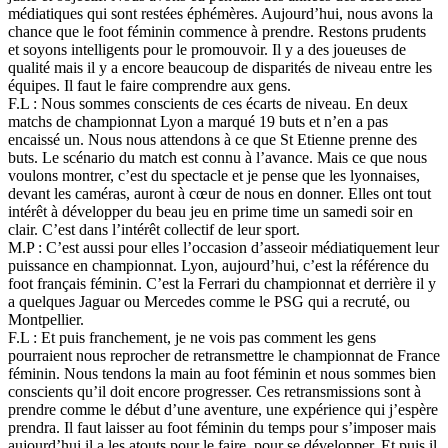
médiatiques qui sont restées éphémères. Aujourd’hui, nous avons la
chance que le foot féminin commence à prendre. Restons prudents
et soyons intelligents pour le promouvoir. Il y a des joueuses de
qualité mais il y a encore beaucoup de disparités de niveau entre les
équipes. Il faut le faire comprendre aux gens.
F.L : Nous sommes conscients de ces écarts de niveau. En deux
matchs de championnat Lyon a marqué 19 buts et n’en a pas
encaissé un. Nous nous attendons à ce que St Etienne prenne des
buts. Le scénario du match est connu à l’avance. Mais ce que nous
voulons montrer, c’est du spectacle et je pense que les lyonnaises,
devant les caméras, auront à cœur de nous en donner. Elles ont tout
intérêt à développer du beau jeu en prime time un samedi soir en
clair. C’est dans l’intérêt collectif de leur sport.
M.P : C’est aussi pour elles l’occasion d’asseoir médiatiquement leur
puissance en championnat. Lyon, aujourd’hui, c’est la référence du
foot français féminin. C’est la Ferrari du championnat et derrière il y
a quelques Jaguar ou Mercedes comme le PSG qui a recruté, ou
Montpellier.
F.L : Et puis franchement, je ne vois pas comment les gens
pourraient nous reprocher de retransmettre le championnat de France
féminin. Nous tendons la main au foot féminin et nous sommes bien
conscients qu’il doit encore progresser. Ces retransmissions sont à
prendre comme le début d’une aventure, une expérience qui j’espère
prendra. Il faut laisser au foot féminin du temps pour s’imposer mais
aujourd’hui il a les atouts pour le faire, pour se développer. Et puis il