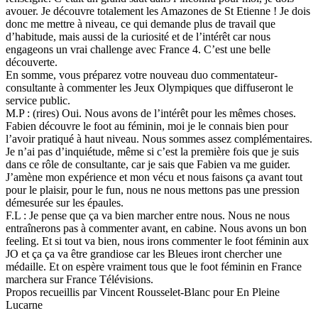
avouer. Je découvre totalement les Amazones de St Etienne ! Je dois
donc me mettre à niveau, ce qui demande plus de travail que
d’habitude, mais aussi de la curiosité et de l’intérêt car nous
engageons un vrai challenge avec France 4. C’est une belle
découverte.
En somme, vous préparez votre nouveau duo commentateur-
consultante à commenter les Jeux Olympiques que diffuseront le
service public.
M.P : (rires) Oui. Nous avons de l’intérêt pour les mêmes choses.
Fabien découvre le foot au féminin, moi je le connais bien pour
l’avoir pratiqué à haut niveau. Nous sommes assez complémentaires.
Je n’ai pas d’inquiétude, même si c’est la première fois que je suis
dans ce rôle de consultante, car je sais que Fabien va me guider.
J’amène mon expérience et mon vécu et nous faisons ça avant tout
pour le plaisir, pour le fun, nous ne nous mettons pas une pression
démesurée sur les épaules.
F.L : Je pense que ça va bien marcher entre nous. Nous ne nous
entraînerons pas à commenter avant, en cabine. Nous avons un bon
feeling. Et si tout va bien, nous irons commenter le foot féminin aux
JO et ça ça va être grandiose car les Bleues iront chercher une
médaille. Et on espère vraiment tous que le foot féminin en France
marchera sur France Télévisions.
Propos recueillis par Vincent Rousselet-Blanc pour En Pleine
Lucarne