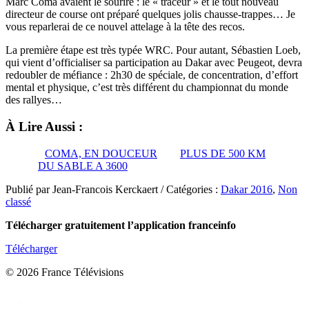
Marc Coma avaient le sourire : le « traceur » et le tout nouveau
directeur de course ont préparé quelques jolis chausse-trappes… Je
vous reparlerai de ce nouvel attelage à la tête des recos.
La première étape est très typée WRC. Pour autant, Sébastien Loeb,
qui vient d’officialiser sa participation au Dakar avec Peugeot, devra
redoubler de méfiance : 2h30 de spéciale, de concentration, d’effort
mental et physique, c’est très différent du championnat du monde
des rallyes…
À Lire Aussi :
COMA, EN DOUCEUR
PLUS DE 500 KM
DU SABLE A 3600
Publié par Jean-Francois Kerckaert / Catégories :
Dakar 2016
,
Non
classé
Télécharger gratuitement l’application franceinfo
Télécharger
© 2026 France Télévisions