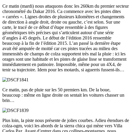
Ce matin (mardi) nous attaquons donc les 260km du premier secteur
chronométré du Dakar 2016. Ca commence avec les pistes dites
« carrées ». Lignes droites de plusieurs kilomètres et changements
de direction à angle droit, droite ou gauche, c’est selon. Sur une
carte, le tracé de ce début d’étape ressemble à des figures
géométriques très précises qui s’articulent autour d’une série
d’angles à 45 degrés. Le début de l’édition 2016 ressemble
beaucoup à la fin de l’édition 2015. L’an passé la dernière étape
avait été amputée de moitié car ces pistes tracées au milieu des
immensités de champs de colza supportent très mal la pluie : ici les
orages sont une habitude et les pistes de glaise lisse se transforment
immédiatement en patinoire. Impossible, même pour un 4X4, de
tenir sa trajectoire. Idem pour les motards, si aguerris fussent-ils…
Ce matin, pas de pluie sur les 50 premiers km. De la boue,
beaucoup : même en ligne droite on sentait les voitures chasser un
brin…
Plus loin, la piste nous présente de jolies courbes. Adieu étendues de
colza-ogm, voici les abords de la sierra chica qui mène vers Villa
Carlos Paz. Avant d’entrer dans ces collines-montagnes, nous