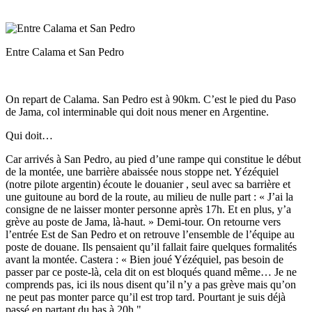
Entre Calama et San Pedro
On repart de Calama. San Pedro est à 90km. C’est le pied du Paso
de Jama, col interminable qui doit nous mener en Argentine.
Qui doit…
Car arrivés à San Pedro, au pied d’une rampe qui constitue le début
de la montée, une barrière abaissée nous stoppe net. Yézéquiel
(notre pilote argentin) écoute le douanier , seul avec sa barrière et
une guitoune au bord de la route, au milieu de nulle part : « J’ai la
consigne de ne laisser monter personne après 17h. Et en plus, y’a
grève au poste de Jama, là-haut. » Demi-tour. On retourne vers
l’entrée Est de San Pedro et on retrouve l’ensemble de l’équipe au
poste de douane. Ils pensaient qu’il fallait faire quelques formalités
avant la montée. Castera : « Bien joué Yézéquiel, pas besoin de
passer par ce poste-là, cela dit on est bloqués quand même… Je ne
comprends pas, ici ils nous disent qu’il n’y a pas grève mais qu’on
ne peut pas monter parce qu’il est trop tard. Pourtant je suis déjà
passé en partant du bas à 20h ".