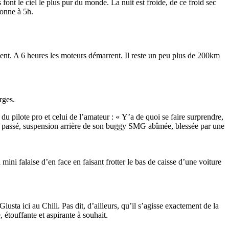
 font le ciel le plus pur du monde. La nuit est froide, de ce froid sec
sonne à 5h.
ment. A 6 heures les moteurs démarrent. Il reste un peu plus de 200km
rges.
du pilote pro et celui de l’amateur : « Y’a de quoi se faire surprendre,
l’an passé, suspension arrière de son buggy SMG abîmée, blessée par une
 mini falaise d’en face en faisant frotter le bas de caisse d’une voiture
sta ici au Chili. Pas dit, d’ailleurs, qu’il s’agisse exactement de la
étouffante et aspirante à souhait.