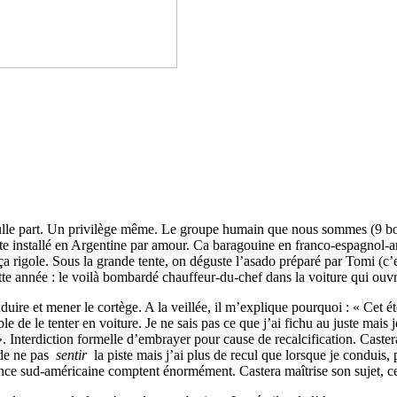
ulle part. Un privilège même. Le groupe humain que nous sommes (9 bo
roate installé en Argentine par amour. Ca baragouine en franco-espagnol-a
 ça rigole. Sous la grande tente, on déguste l’asado préparé par Tomi (c’
te année : le voilà bombardé chauffeur-du-chef dans la voiture qui ouvre 
uire et mener le cortège. A la veillée, il m’explique pourquoi : « Cet été
sible de le tenter en voiture. Je ne sais pas ce que j’ai fichu au juste 
 ». Interdiction formelle d’embrayer pour cause de recalcification. Castera
 de ne pas
sentir
la piste mais j’ai plus de recul que lorsque je conduis, p
ence sud-américaine comptent énormément. Castera maîtrise son sujet, cel