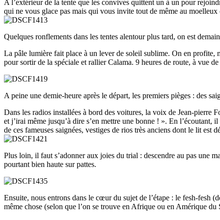
A l’extérieur de la tente que les convives quittent un à un pour rejoindr
qui ne vous glace pas mais qui vous invite tout de même au moelleux 
Quelques ronflements dans les tentes alentour plus tard, on est demai
La pâle lumière fait place à un lever de soleil sublime. On en profite
pour sortir de la spéciale et rallier Calama. 9 heures de route, à vue d
A peine une demie-heure après le départ, les premiers pièges : des sai
Dans les radios installées à bord des voitures, la voix de Jean-pierre 
et j’irai même jusqu’à dire s’en mettre une bonne ! ». En l’écoutant, 
de ces fameuses saignées, vestiges de rios très anciens dont le lit est d
Plus loin, il faut s’adonner aux joies du trial : descendre au pas une ma
pourtant bien haute sur pattes.
Ensuite, nous entrons dans le cœur du sujet de l’étape : le fesh-fesh (
même chose (selon que l’on se trouve en Afrique ou en Amérique du Sud)