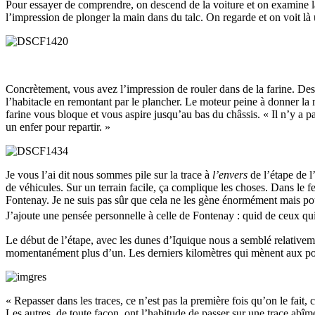
Pour essayer de comprendre, on descend de la voiture et on examine la 
l’impression de plonger la main dans du talc. On regarde et on voit là 
Concrètement, vous avez l’impression de rouler dans de la farine. Des
l’habitacle en remontant par le plancher. Le moteur peine à donner la 
farine vous bloque et vous aspire jusqu’au bas du châssis. « Il n’y a p
un enfer pour repartir. »
Je vous l’ai dit nous sommes pile sur la trace à
l’envers
de l’étape de l
de véhicules. Sur un terrain facile, ça complique les choses. Dans le f
Fontenay. Je ne suis pas sûr que cela ne les gène énormément mais pou
J’ajoute une pensée personnelle à celle de Fontenay : quid de ceux qui
Le début de l’étape, avec les dunes d’Iquique nous a semblé relativem
momentanément plus d’un. Les derniers kilomètres qui mènent aux po
« Repasser dans les traces, ce n’est pas la première fois qu’on le fait,
Les autres, de toute façon, ont l’habitude de passer sur une trace abîm