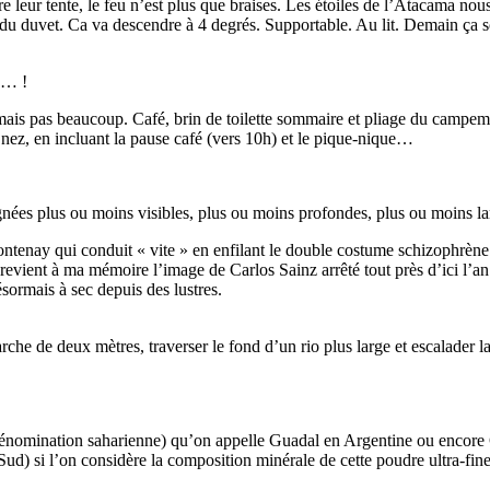
e leur tente, le feu n’est plus que braises. Les étoiles de l’Atacama nous
du duvet. Ca va descendre à 4 degrés. Supportable. Au lit. Demain ça 
n… !
, mais pas beaucoup. Café, brin de toilette sommaire et pliage du campe
e nez, en incluant la pause café (vers 10h) et le pique-nique…
gnées plus ou moins visibles, plus ou moins profondes, plus ou moins la
Fontenay qui conduit « vite » en enfilant le double costume schizophrène 
il revient à ma mémoire l’image de Carlos Sainz arrêté tout près d’ici 
ésormais à sec depuis des lustres.
rche de deux mètres, traverser le fond d’un rio plus large et escalader la
dénomination saharienne) qu’on appelle Guadal en Argentine ou encore Giu
 si l’on considère la composition minérale de cette poudre ultra-fine, 