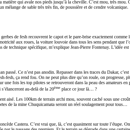
matière qui avale nos pieds jusqu’à la cheville. C’est mou, très mou. C’
un mélange de sable très très fin, de poussière et de cendre volcanique.
 gerbes de fesh recouvrent le capot et le pare-brise exactement comme l
motricité aux roues, la voiture louvoie dans tous les sens pendant que l
as de technique spécifique, m’explique Jean-Pierre Fontenay. L’idée est 
’an passé. Ce n’est pas anodin. Repasser dans les traces du Dakar, c’est 
esh-fesh, ça rend fou. On ne peut plus dire qu’on roule, on progresse, pl
r une fois les top pilotes se retrouveront dans la peau des amateurs en
ème
 s’élanceront au-delà de la 20
place ce jour là… ?
ent aisé. Les 100km de terrain archi mou, souvent caché sous une croûte
rtes de la mine Chuquicamata seront un réel soulagement pour tous…
 concède Castera. C’est vrai que, là, c’est quasiment sur toute l’étape. 
ée par le passage des premiers. Et le terrain se dégrade dans une certaine