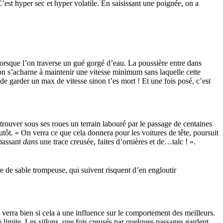
est hyper sec et hyper volatile. En saisissant une poignée, on a
orsque l’on traverse un gué gorgé d’eau. La poussière entre dans
’on s’acharne à maintenir une vitesse minimum sans laquelle cette
de garder un max de vitesse sinon t’es mort ! Et une fois posé, c’est
trouver sous ses roues un terrain labouré par le passage de centaines
utôt. « On verra ce que cela donnera pour les voitures de tête, poursuit
 passant
dans
une trace creusée, faites d’ornières et de…talc ! ».
 de sable trompeuse, qui suivent risquent d’en engloutir
On verra bien si cela a une influence sur le comportement des meilleurs.
 limite. Les
sillons,
une fois creusés par quelques passages gardent