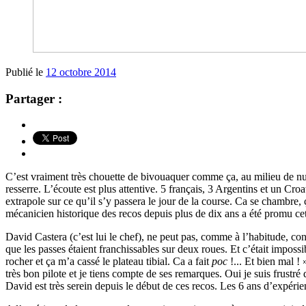
Publié le
12 octobre 2014
Partager :
C’est vraiment très chouette de bivouaquer comme ça, au milieu de n
resserre. L’écoute est plus attentive. 5 français, 3 Argentins et un C
extrapole sur ce qu’il s’y passera le jour de la course. Ca se chambre,
mécanicien historique des recos depuis plus de dix ans a été promu cet
David Castera (c’est lui le chef), ne peut pas, comme à l’habitude, cond
que les passes étaient franchissables sur deux roues. Et c’était impos
rocher et ça m’a cassé le plateau tibial. Ca a fait
poc
!... Et bien mal !
très bon pilote et je tiens compte de ses remarques. Oui je suis frustré
David est très serein depuis le début de ces recos. Les 6 ans d’expéri