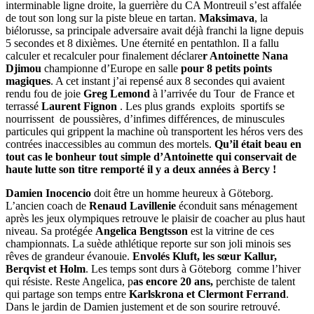
interminable ligne droite, la guerrière du CA Montreuil s’est affalée
de tout son long sur la piste bleue en tartan.
Maksimava
, la
biélorusse, sa principale adversaire avait déjà franchi la ligne depuis
5 secondes et 8 dixièmes. Une éternité en pentathlon. Il a fallu
calculer et recalculer pour finalement déclare
r Antoinette Nana
Djimou
championne d’Europe en salle
pour 8 petits points
magiques
. A cet instant j’ai repensé aux 8 secondes qui avaient
rendu fou de joie
Greg Lemond
à l’arrivée du Tour de France et
terrassé
Laurent Fignon
. Les plus grands exploits sportifs se
nourrissent de poussières, d’infimes différences, de minuscules
particules qui grippent la machine où transportent les héros vers des
contrées inaccessibles au commun des mortels.
Qu’il était beau en
tout cas le bonheur tout simple d’Antoinette qui conservait de
haute lutte son titre remporté il y a deux années à Bercy !
Damien Inocencio
doit être un homme heureux à Göteborg.
L’ancien coach de
Renaud Lavillenie
éconduit sans ménagement
après les jeux olympiques retrouve le plaisir de coacher au plus haut
niveau. Sa protégée
Angelica Bengtsson
est la vitrine de ces
championnats. La suède athlétique reporte sur son joli minois ses
rêves de grandeur évanouie.
Envolés Kluft, les sœur Kallur,
Berqvist et Holm
. Les temps sont durs à Göteborg comme l’hiver
qui résiste. Reste Angelica, p
as encore 20 ans,
perchiste de talent
qui partage son temps entre
Karlskrona et Clermont Ferrand
.
Dans le jardin de Damien justement et de son sourire retrouvé.