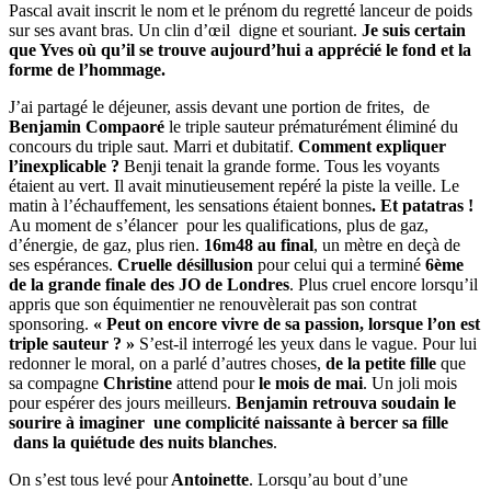
Pascal avait inscrit le nom et le prénom du regretté lanceur de poids
sur ses avant bras. Un clin d’œil digne et souriant.
Je suis certain
que Yves où qu’il se trouve aujourd’hui a apprécié le fond et la
forme de l’hommage.
J’ai partagé le déjeuner, assis devant une portion de frites, de
Benjamin Compaoré
le triple sauteur prématurément éliminé du
concours du triple saut. Marri et dubitatif.
Comment expliquer
l’inexplicable ?
Benji tenait la grande forme. Tous les voyants
étaient au vert. Il avait minutieusement repéré la piste la veille. Le
matin à l’échauffement, les sensations étaient bonnes
. Et patatras !
Au moment de s’élancer pour les qualifications, plus de gaz,
d’énergie, de gaz, plus rien.
16m48 au final
, un mètre en deçà de
ses espérances.
Cruelle désillusion
pour celui qui a terminé
6ème
de la grande finale des JO de Londres
. Plus cruel encore lorsqu’il
appris que son équimentier ne renouvèlerait pas son contrat
sponsoring.
« Peut on encore vivre de sa passion, lorsque l’on est
triple sauteur ? »
S’est-il interrogé les yeux dans le vague. Pour lui
redonner le moral, on a parlé d’autres choses,
de la petite fille
que
sa compagne
Christine
attend pour
le mois de mai
. Un joli mois
pour espérer des jours meilleurs.
Benjamin retrouva soudain le
sourire à imaginer une complicité naissante à bercer sa fille
dans la quiétude des nuits blanches
.
On s’est tous levé pour
Antoinette
. Lorsqu’au bout d’une