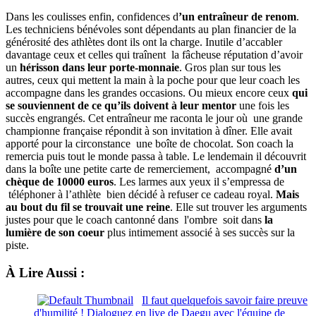
Dans les coulisses enfin, confidences d
’un entraîneur de renom
.
Les techniciens bénévoles sont dépendants au plan financier de la
générosité des athlètes dont ils ont la charge. Inutile d’accabler
davantage ceux et celles qui traînent la fâcheuse réputation d’avoir
un
hérisson dans leur porte-monnaie
. Gros plan sur tous les
autres, ceux qui mettent la main à la poche pour que leur coach les
accompagne dans les grandes occasions. Ou mieux encore ceux
qui
se souviennent de ce qu’ils doivent à leur mentor
une fois les
succès engrangés. Cet entraîneur me raconta le jour où une grande
championne française répondit à son invitation à dîner. Elle avait
apporté pour la circonstance une boîte de chocolat. Son coach la
remercia puis tout le monde passa à table. Le lendemain il découvrit
dans la boîte une petite carte de remerciement, accompagné
d’un
chèque de 10000 euros
. Les larmes aux yeux il s’empressa de
téléphoner à l’athlète bien décidé à refuser ce cadeau royal.
Mais
au bout du fil se trouvait une reine
. Elle sut trouver les arguments
justes pour que le coach cantonné dans l'ombre soit dans
la
lumière de son coeur
plus intimement associé à ses succès sur la
piste.
À Lire Aussi :
Il faut quelquefois savoir faire preuve
d'humilité ! Dialoguez en live de Daegu avec l'équipe de