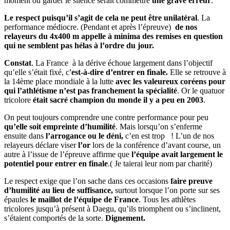
moment où garder le silence serait commettre
une grave erreur
.
Le respect puisqu’il s’agit de cela ne peut être unilatéral
. La
performance médiocre. (Pendant et après l’épreuve)
de nos
relayeurs du 4x400 m appelle à minima des remises en question
qui ne semblent pas hélas à l’ordre du jour.
Constat
. La France à la dérive échoue largement dans l’objectif
qu’elle s’était fixé, c
'est-à-dire d’entrer en finale.
Elle se retrouve à
la 14ème place mondiale à la lutte
avec les valeureux coréens pour
qui l’athlétisme n’est pas franchement la spécialité
. Or le quatuor
tricolore
était sacré champion du monde il y a peu en 2003
.
On peut toujours comprendre une contre performance pour peu
qu’elle soit empreinte d’humilité
. Mais lorsqu’on s’enferme
ensuite dans
l’arrogance ou le déni,
c’en est trop ! L’un de nos
relayeurs déclare viser
l’or
lors de la conférence d’avant course, un
autre à l’issue de l’épreuve affirme que
l’équipe avait largement le
potentiel pour entrer en finale
.( Je taierai leur nom par charité)
Le respect exige que l’on sache dans ces occasions
faire preuve
d’humilité au lieu de suffisance,
surtout lorsque l’on porte sur ses
épaules
le maillot de l’équipe de France
. Tous les athlètes
tricolores jusqu’à présent à Daegu, qu’ils triomphent ou s’inclinent,
s’étaient comportés de la sorte.
Dignement.