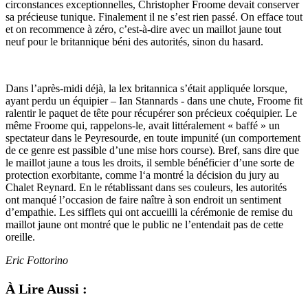
circonstances exceptionnelles, Christopher Froome devait conserver
sa précieuse tunique. Finalement il ne s’est rien passé. On efface tout
et on recommence à zéro, c’est-à-dire avec un maillot jaune tout
neuf pour le britannique béni des autorités, sinon du hasard.
Dans l’après-midi déjà, la lex britannica s’était appliquée lorsque,
ayant perdu un équipier – Ian Stannards - dans une chute, Froome fit
ralentir le paquet de tête pour récupérer son précieux coéquipier. Le
même Froome qui, rappelons-le, avait littéralement « baffé » un
spectateur dans le Peyresourde, en toute impunité (un comportement
de ce genre est passible d’une mise hors course). Bref, sans dire que
le maillot jaune a tous les droits, il semble bénéficier d’une sorte de
protection exorbitante, comme l‘a montré la décision du jury au
Chalet Reynard. En le rétablissant dans ses couleurs, les autorités
ont manqué l’occasion de faire naître à son endroit un sentiment
d’empathie. Les sifflets qui ont accueilli la cérémonie de remise du
maillot jaune ont montré que le public ne l’entendait pas de cette
oreille.
Eric Fottorino
À Lire Aussi :