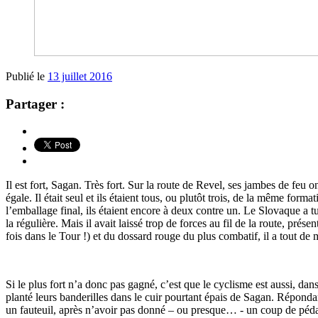
Publié le
13 juillet 2016
Partager :
Il est fort, Sagan. Très fort. Sur la route de Revel, ses jambes de feu o
égale. Il était seul et ils étaient tous, ou plutôt trois, de la même f
l’emballage final, ils étaient encore à deux contre un. Le Slovaque a t
la régulière. Mais il avait laissé trop de forces au fil de la route, pr
fois dans le Tour !) et du dossard rouge du plus combatif, il a tout de 
Si le plus fort n’a donc pas gagné, c’est que le cyclisme est aussi, dan
planté leurs banderilles dans le cuir pourtant épais de Sagan. Répondan
un fauteuil, après n’avoir pas donné – ou presque… - un coup de pédale