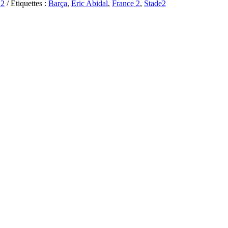
2
/ Étiquettes :
Barça
,
Eric Abidal
,
France 2
,
Stade2