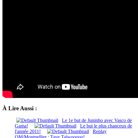
À Lire Aussi :
Le 1e but de Juninho avec Vasco de
Gama!
Le but le plus chanceux de
l'année 2011!
Replay
OM/Montpellier : Taye Taïwooooo!