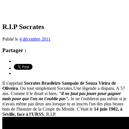
R.I.P Socrates
Publié le
4 décembre 2011
Partager :
Il s'appelait
Socrates Brasileiro Sampaio de Souza Vieira de
Oliveira
. Ou tout simplement Socrates.Une légende a disparu. A 57
ans. Comme il le disait si bien,
"il ne faut pas jouer pour gagner
mais pour que l'on ne t'oublie pas".
Je ne t'oublierai pas même si je
n'avais même pas deux ans lorsque tu as inscris l'un des plus beaux
buts de l'histoire de la Coupe du Monde. C'était le
14 juin 1982, à
Séville, face à l'URSS
. R.I.P.