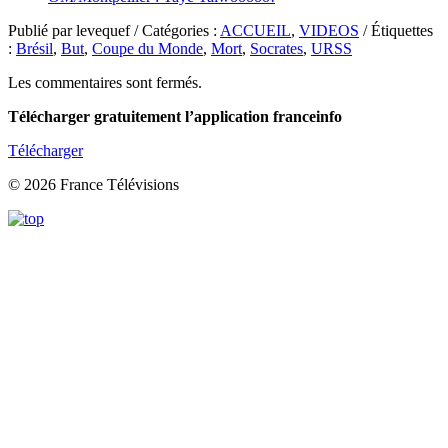
Publié par levequef / Catégories :
ACCUEIL
,
VIDEOS
/ Étiquettes
:
Brésil
,
But
,
Coupe du Monde
,
Mort
,
Socrates
,
URSS
Les commentaires sont fermés.
Télécharger gratuitement l’application franceinfo
Télécharger
© 2026 France Télévisions