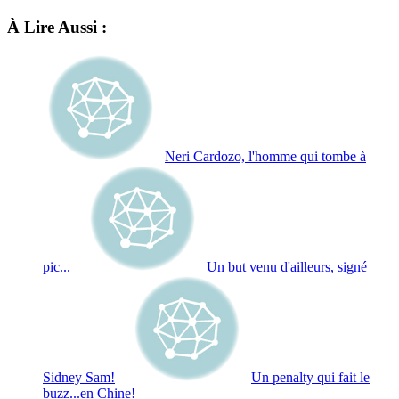
À Lire Aussi :
Neri Cardozo, l'homme qui tombe à
pic...
Un but venu d'ailleurs, signé
Sidney Sam!
Un penalty qui fait le
buzz...en Chine!