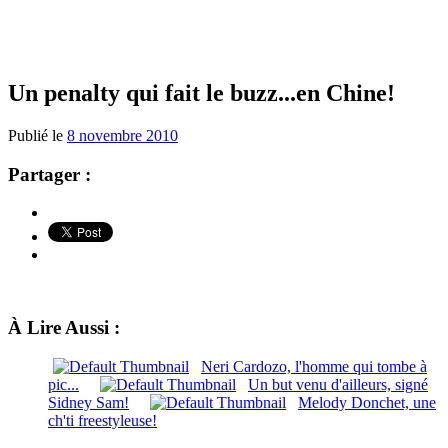
Un penalty qui fait le buzz...en Chine!
Publié le
8 novembre 2010
Partager :
À Lire Aussi :
Neri Cardozo, l'homme qui tombe à
pic...
Un but venu d'ailleurs, signé
Sidney Sam!
Melody Donchet, une
ch'ti freestyleuse!