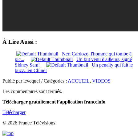
À Lire Aussi :
Neri Cardozo, l'homme qui tombe à
pic...
Un but venu d'ailleurs, signé
Sidney Sam!
Un penalty qui fait le
buzz...en Chine!
Publié par levequef / Catégories :
ACCUEIL
,
VIDEOS
Les commentaires sont fermés.
Télécharger gratuitement l’application franceinfo
Télécharger
© 2026 France Télévisions