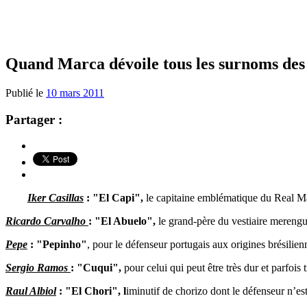
Quand Marca dévoile tous les surnoms des 
Publié le
10 mars 2011
Partager :
Iker Casillas
: "El Capi",
le capitaine emblématique du Real M
Ricardo Carvalho
: "El Abuelo",
le grand-père du vestiaire merengu
Pepe
: "Pepinho"
, pour le défenseur portugais aux origines brésilien
Sergio Ramos
: "Cuqui",
pour celui qui peut être très dur et parfois t
Raul Albiol
: "El Chori", l
iminutif de chorizo dont le défenseur n’e