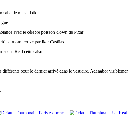
en salle de musculation
engue
emblance avec le célèbre poisson-clown de Pixar
id, surnom trouvé par Iker Casillas
rises le Real cette saison
s différents pour le dernier arrivé dans le vestiaire. Adenabor visibleme
.
Paris est armé
Un Real 