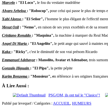
Marcelo
: "El Loco",
le fou du vestiaire madrilène
Alvaro Arbeloa
: "Robocop",
pour celui qui passe le plus de temps 
Xabi Alonso
: "El Señor",
l’homme le plus élégant de l'effectif mer
Mesut Ozil
: "Nemo",
en raison de ses yeux exorbités et de sa ress
Cristiano Ronaldo
: "Maquina",
la machine à marquer du Real Madr
Angel Di Maria
: "El Angelito",
le petit ange qui sauvé à maintes rep
Kaka
: "Ricky",
c'est le diminutif de son vrai prénom Ricardo
Emmanuel Adebayor
: Manolito, Avatar et Adenabor,
trois surnom
Gonzalo Higuain
: "El Pipa",
la petite pépite
Karim Benzema
: "Monsieur", e
n référence à ses origines françaises
À Lire Aussi :
PSG/OM, ils ont tué le "Clasico"!
Publié par levequef / Catégories :
ACCUEIL
,
HUMEURS