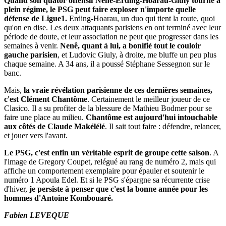
Quand son quator offensif Nenê-Erding-Hoarau-Giuly tourne à
plein régime, le PSG peut faire exploser n'importe quelle
défense de Ligue1.
Erding-Hoarau, un duo qui tient la route, quoi
qu'on en dise. Les deux attaquants parisiens en ont terminé avec leur
période de doute, et leur association ne peut que progresser dans les
semaines à venir.
Nenê, quant à lui, a bonifié tout le couloir
gauche parisien
, et Ludovic Giuly, à droite, me bluffe un peu plus
chaque semaine. A 34 ans, il a poussé Stéphane Sessegnon sur le
banc.
Mais,
la vraie révélation parisienne de ces dernières semaines,
c'est Clément Chantôme
. Certainement le meilleur joueur de ce
Clasico. Il a su profiter de la blessure de Mathieu Bodmer pour se
faire une place au milieu.
Chantôme est aujourd'hui intouchable
aux côtés de Claude Makélélé
. Il sait tout faire : défendre, relancer,
et jouer vers l'avant.
Le PSG, c'est enfin un véritable esprit de groupe cette saison
. A
l'image de Gregory Coupet, relégué au rang de numéro 2, mais qui
affiche un comportement exemplaire pour épauler et soutenir le
numéro 1 Apoula Edel. Et si le PSG s'épargne sa récurrente crise
d'hiver,
je persiste à penser que c'est la bonne année pour les
hommes d'Antoine Kombouaré.
Fabien LEVEQUE