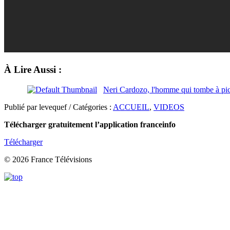
À Lire Aussi :
Neri Cardozo, l'homme qui tombe à pic
Publié par levequef / Catégories :
ACCUEIL
,
VIDEOS
Télécharger gratuitement l’application franceinfo
Télécharger
© 2026 France Télévisions