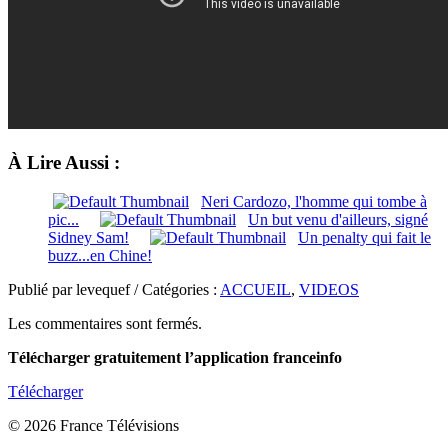
À Lire Aussi :
Neri Cardozo, l'homme qui tombe à
pic...
Un but venu d'ailleurs, signé
Sidney Sam!
Un penalty qui fait le
buzz...en Chine!
Publié par levequef / Catégories :
ACCUEIL
,
VIDEOS
Les commentaires sont fermés.
Télécharger gratuitement l’application franceinfo
Télécharger
© 2026 France Télévisions