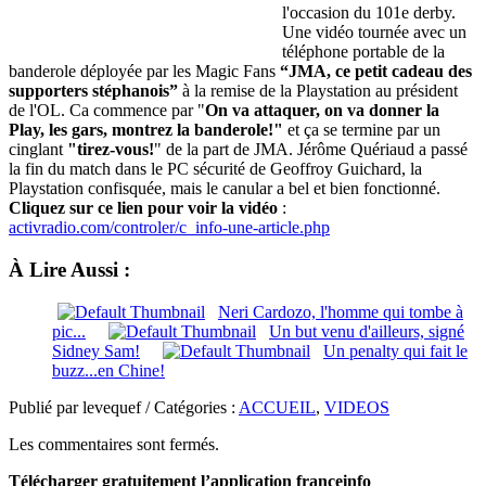
l'occasion du 101e derby.
Une vidéo tournée avec un
téléphone portable de la
banderole déployée par les Magic Fans
“JMA, ce petit cadeau des
supporters stéphanois”
à la remise de la Playstation au président
de l'OL. Ca commence par "
On va attaquer, on va donner la
Play, les gars, montrez la banderole!"
et ça se termine par un
cinglant
"tirez-vous!
" de la part de JMA. Jérôme Quériaud a passé
la fin du match dans le PC sécurité de Geoffroy Guichard, la
Playstation confisquée, mais le canular a bel et bien fonctionné.
Cliquez sur ce lien pour voir la vidéo
:
activradio.com/controler/c_info-une-article.php
À Lire Aussi :
Neri Cardozo, l'homme qui tombe à
pic...
Un but venu d'ailleurs, signé
Sidney Sam!
Un penalty qui fait le
buzz...en Chine!
Publié par levequef / Catégories :
ACCUEIL
,
VIDEOS
Les commentaires sont fermés.
Télécharger gratuitement l’application franceinfo