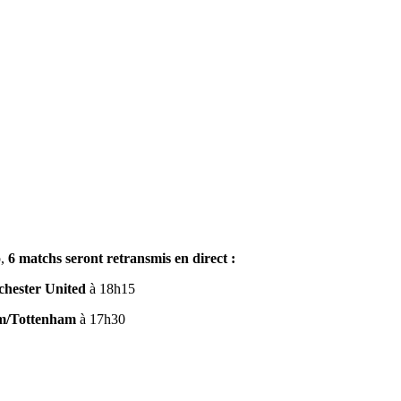
p,
6 matchs seront retransmis en direct :
hester United
à 18h15
m/Tottenham
à 17h30