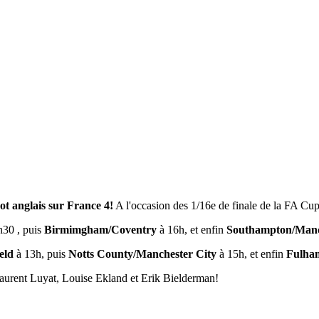
foot anglais sur France 4!
A l'occasion des 1/16e de finale de la FA Cu
30 , puis
Birmimgham/Coventry
à 16h, et enfin
Southampton/Manc
ield
à 13h, puis
Notts County/Manchester City
à 15h, et enfin
Fulha
aurent Luyat, Louise Ekland et Erik Bielderman!