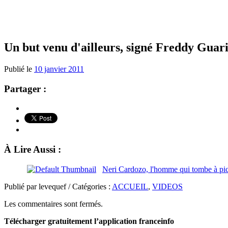
Un but venu d'ailleurs, signé Freddy Guar
Publié le
10 janvier 2011
Partager :
À Lire Aussi :
Neri Cardozo, l'homme qui tombe à pic
Publié par levequef / Catégories :
ACCUEIL
,
VIDEOS
Les commentaires sont fermés.
Télécharger gratuitement l’application franceinfo