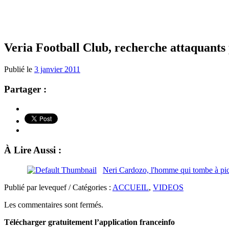
Veria Football Club, recherche attaquants
Publié le
3 janvier 2011
Partager :
À Lire Aussi :
Neri Cardozo, l'homme qui tombe à pic
Publié par levequef / Catégories :
ACCUEIL
,
VIDEOS
Les commentaires sont fermés.
Télécharger gratuitement l’application franceinfo