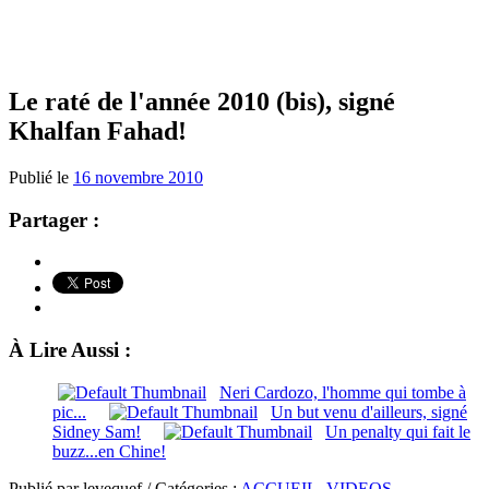
Le raté de l'année 2010 (bis), signé
Khalfan Fahad!
Publié le
16 novembre 2010
Partager :
À Lire Aussi :
Neri Cardozo, l'homme qui tombe à
pic...
Un but venu d'ailleurs, signé
Sidney Sam!
Un penalty qui fait le
buzz...en Chine!
Publié par levequef / Catégories :
ACCUEIL
,
VIDEOS