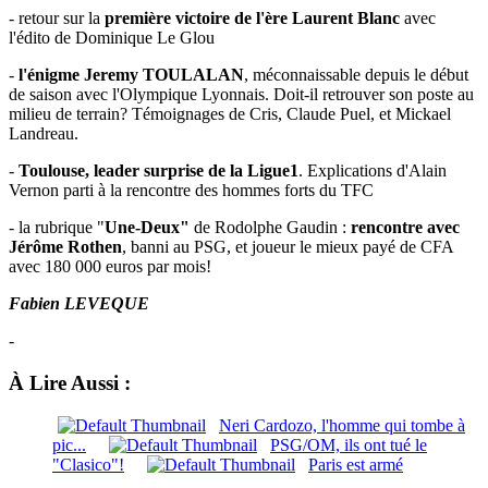
- retour sur la
première victoire de l'ère Laurent Blanc
avec
l'édito de Dominique Le Glou
-
l'énigme Jeremy TOULALAN
, méconnaissable depuis le début
de saison avec l'Olympique Lyonnais. Doit-il retrouver son poste au
milieu de terrain? Témoignages de Cris, Claude Puel, et Mickael
Landreau.
-
Toulouse, leader surprise de la Ligue1
. Explications d'Alain
Vernon parti à la rencontre des hommes forts du TFC
- la rubrique "
Une-Deux"
de Rodolphe Gaudin :
rencontre avec
Jérôme Rothen
, banni au PSG, et joueur le mieux payé de CFA
avec 180 000 euros par mois!
Fabien LEVEQUE
-
À Lire Aussi :
Neri Cardozo, l'homme qui tombe à
pic...
PSG/OM, ils ont tué le
"Clasico"!
Paris est armé