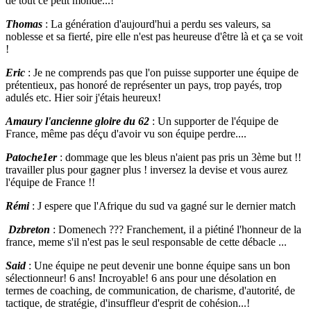
de tout ce petit monde...!
Thomas
: La génération d'aujourd'hui a perdu ses valeurs, sa
noblesse et sa fierté, pire elle n'est pas heureuse d'être là et ça se voit
!
Eric
: Je ne comprends pas que l'on puisse supporter une équipe de
prétentieux, pas honoré de représenter un pays, trop payés, trop
adulés etc. Hier soir j'étais heureux!
Amaury l'ancienne gloire du 62
: Un supporter de l'équipe de
France, même pas déçu d'avoir vu son équipe perdre....
Patoche1er
: dommage que les bleus n'aient pas pris un 3ème but !!
travailler plus pour gagner plus ! inversez la devise et vous aurez
l'équipe de France !!
Rémi
: J espere que l'Afrique du sud va gagné sur le dernier match
Dzbreton
: Domenech ??? Franchement, il a piétiné l'honneur de la
france, meme s'il n'est pas le seul responsable de cette débacle ...
Said
: Une équipe ne peut devenir une bonne équipe sans un bon
sélectionneur! 6 ans! Incroyable! 6 ans pour une désolation en
termes de coaching, de communication, de charisme, d'autorité, de
tactique, de stratégie, d'insuffleur d'esprit de cohésion...!