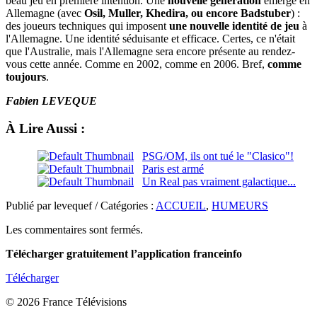
beau jeu en première intention. Une
nouvelle génération
émerge en
Allemagne (avec
Osil, Muller, Khedira, ou encore Badstuber
) :
des joueurs techniques qui imposent
une nouvelle identité de jeu
à
l'Allemagne. Une identité séduisante et efficace. Certes, ce n'était
que l'Australie, mais l'Allemagne sera encore présente au rendez-
vous cette année. Comme en 2002, comme en 2006. Bref,
comme
toujours
.
Fabien LEVEQUE
À Lire Aussi :
PSG/OM, ils ont tué le "Clasico"!
Paris est armé
Un Real pas vraiment galactique...
Publié par levequef / Catégories :
ACCUEIL
,
HUMEURS
Les commentaires sont fermés.
Télécharger gratuitement l’application franceinfo
Télécharger
© 2026 France Télévisions