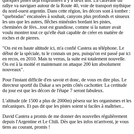
quelques pistes déjà empruntées il y a deux ans. La caravane du
rallye va naviguer autour de la Route 40, voie de transport mythique
du nord-ouest argentin. Dans cette région, les décors sont à tomber :
"quebradas" encaissées à souhait, canyons plus profonds et sinueux
les uns que les autres, flêches minérales bordant les pistes,
cheminées de fées...tout est grandiose, comme si la nature avait
voulu montrer tout ce qu'elle était capable de créer en matière de
roches et de pierres.
"On est en haute altitude ici, m'a confié Castera au téléphone. Le
début de la spéciale, tu le connais un peu, puisqu'on est passé par ici
en recos, en 2010. Mais tu verras, la suite est totalement nouvelle.
On est à la moitié et maintenant on attaque 200 km absolument
nouveaux".
Pour l'instant difficile d'en savoir et donc, de vous en dire plus. Le
directeur sportif du Dakar a ses petits côtés cachottier. La certitude
du jour est que les décors de l'étape 7 seront fabuleux.
L'altitude (de 1500 a plus de 2000m) pèsera sur les organismes et les
mécaniques. Et pas dit que les pistes soient si faciles à maîtriser...
David Castera a promis de me donner des nouvelles régulièrement
depuis l'Argentine et Le Chili. Dès que les infos m'arrivent, je vous
tiens au courant, promis !