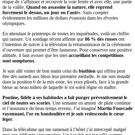
risque de s’affaisser et recouvrir la voie ferrée et avec elle, une partie
de la vallée.
Quand on assassine la nature, elle reprend
forcément le dessus, un jour ou l’autr
e. Sans compter
évidemment les millions de dollars évanouis dans les rêveries
olympiques.
En attendant le printemps de toutes les inquiétudes, voilà un chiffre
qui rassure. Un sondage récent affirme que
86 % des russes
ont
l’intention de suivre à la télévision la retransmission de la cérémonie
d’ouverture qui promet d’être fastueuse. Pour conserver une positive
attitude, il faut avouer que les sites
accueillant les compétitions
sont somptueux
.
Je suis allé visiter de bon matin celui du
biathlon
qui offrira peut
être dès samedi aux bleus leur première médaille. Je me suis installé
dans la position 6 de la mix-zone, les yeux plissés, face à la grande
bleue au beau milieu de laquelle le roi soleil règne en maître.
Poutine, fidèle à ses habitudes a fait purger préventivement le
ciel de toutes ses scories
. Une semaine en amont de pluie continue
et l’assurance du beau temps revenu. J’ai imaginé
Martin Fourcade
rayonnant, l’or en bandoulière et je suis redescendu le cœur
léger
.
Dans la télécabine qui me ramenait à l’hôtel j’ai intercepté malgré
moi une édifiante conversation. Un kazakh qui travaille comme