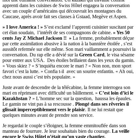
apprenti dans les cuisines de Swiss Hôtel engagea la conversation
avec un couple d’américains qui découvrait les montagnes du
Caucase, après avoir fait ses classes à Gstaad, Megève et Aspen.
» I love America ! »
S’est exclamé l’apprenti cuisinier suscitant par
cet élan soudain, l’intérêt de ses compagnons de cabine.
» Yes 50
cents Jay Z Michael Jackson !! »
La femme, probablement déçue
par cette assimilation abusive à la nation à la bannière étoilée , s’est
aussitôt refermée sur elle même. Son mari vaillamment a poursuivi la
conversation. Du rap elle a dévié sur la
Green Card
, le visa sésame
pour entrer aux USA. Des étoiles brillaient dans les yeux du gamin.
« Vous skiez ? « S’inquiéta encore le mari ? « Non non, mon sport
favori c’est la lutte. » Confia t-il avec un sourire enfantin. « Ah oui,
chez nous aussi c’est très populaire. »
Juste avant de descendre de la télécabine, la femme interrogea son
mari en réprimant avec difficulté un bâillement. »
C’est loin d’ici le
Kazakhstan ?
» L’homme sec sur la question, haussa les épaules.
Le gamin ne vint pas à sa rescousse .
Plongé dans ses rêveries il
glissait imperceptiblement vers le plaisir
. Il ne lui restait que
quelques minutes avant de prendre son service.
Je regardai le couple s’éloigner, la femme emmitouflée dans son
manteau de fourrure. Je leur souhaitais bien du courage.
La veille
encore le Swiss Hôtel n’était qu’un vaste chantier.