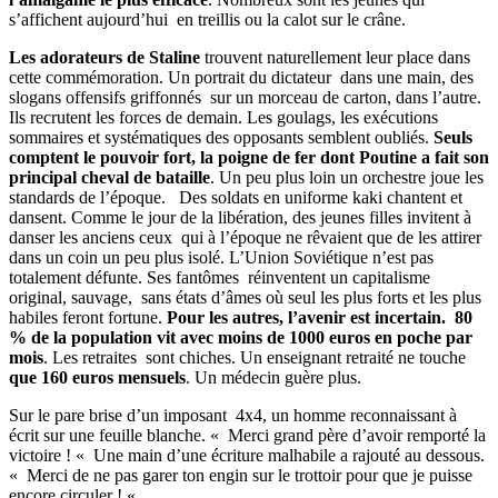
s’affichent aujourd’hui en treillis ou la calot sur le crâne.
Les adorateurs de Staline
trouvent naturellement leur place dans
cette commémoration. Un portrait du dictateur dans une main, des
slogans offensifs griffonnés sur un morceau de carton, dans l’autre.
Ils recrutent les forces de demain. Les goulags, les exécutions
sommaires et systématiques des opposants semblent oubliés.
Seuls
comptent le pouvoir fort, la poigne de fer dont Poutine a fait son
principal cheval de bataille
. Un peu plus loin un orchestre joue les
standards de l’époque. Des soldats en uniforme kaki chantent et
dansent. Comme le jour de la libération, des jeunes filles invitent à
danser les anciens ceux qui à l’époque ne rêvaient que de les attirer
dans un coin un peu plus isolé. L’Union Soviétique n’est pas
totalement défunte. Ses fantômes réinventent un capitalisme
original, sauvage, sans états d’âmes où seul les plus forts et les plus
habiles feront fortune.
Pour les autres, l’avenir est incertain. 80
% de la population vit avec moins de 1000 euros en poche par
mois
. Les retraites sont chiches. Un enseignant retraité ne touche
que 160 euros mensuels
. Un médecin guère plus.
Sur le pare brise d’un imposant 4x4, un homme reconnaissant à
écrit sur une feuille blanche. « Merci grand père d’avoir remporté la
victoire ! « Une main d’une écriture malhabile a rajouté au dessous.
« Merci de ne pas garer ton engin sur le trottoir pour que je puisse
encore circuler ! «