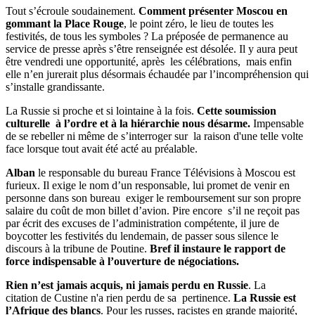
Tout s’écroule soudainement.
Comment présenter Moscou en
gommant la Place Rouge
, le point zéro, le lieu de toutes les
festivités, de tous les symboles ? La préposée de permanence au
service de presse après s’être renseignée est désolée. Il y aura peut
être vendredi une opportunité, après les célébrations, mais enfin
elle n’en jurerait plus désormais échaudée par l’incompréhension qui
s’installe grandissante.
La Russie si proche et si lointaine à la fois.
Cette soumission
culturelle à l’ordre et à la hiérarchie nous désarme.
Impensable
de se rebeller ni même de s’interroger sur la raison d'une telle volte
face lorsque tout avait été acté au préalable.
Alban
le responsable du bureau France Télévisions à Moscou est
furieux. Il exige le nom d’un responsable, lui promet de venir en
personne dans son bureau exiger le remboursement sur son propre
salaire du coût de mon billet d’avion. Pire encore s’il ne reçoit pas
par écrit des excuses de l’administration compétente, il jure de
boycotter les festivités du lendemain, de passer sous silence le
discours à la tribune de Poutine.
Bref il instaure le rapport de
force indispensable à l’ouverture de négociations.
Rien n’est jamais acquis, ni jamais perdu en Russie
. La
citation de Custine n'a rien perdu de sa pertinence.
La Russie est
l’Afrique des blancs
. Pour les russes, racistes en grande majorité,