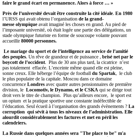
faire le grand écart en permanence. Alors à force … »
Près de l’université devait être construite la cité idéale
.
En 1980
l’URSS qui avait obtenu l’organisation
de la grand-
messe olympique
avait imaginé les choses en grand. Au pied de
l’imposante université, où était logée une partie des délégations, un
stade olympique futuriste en forme de soucoupe volante pouvant
accueillir
80000 personnes.
Le mariage du sport et de l’intelligence au service de l’amitié
des peuples
. Un rêve de grandeur et de puissance ,
brisé net par le
boycott de l’occident
. Plus de 30 ans plus tard, la cicatrice n’est
pas totalement effacée. L’enceinte même quand elle est pleine,
sonne creux. Elle héberge l’équipe de football
du Spartak
, le club
le plus populaire de la capitale. Moscou dans ce domaine
concurrence
Londres
avec quatre autres pensionnaires de première
division, le
Locomotiv, le Dynamo, et le CSKA
qui se dirige tout
droit vers le titre de champion. Plus qu’ailleurs encore, le sport est
un opium et la pratique sportive une constante indéfectible de
l’éducation. Seul écueil à l’organisation des grands évènements ?
La
corruption qui sévit à tous les niveaux de l’administration. Elle
alourdit considérablement les factures et met en péril les
calendriers.
La Russie dans quelques années sera "The place to be" m'a