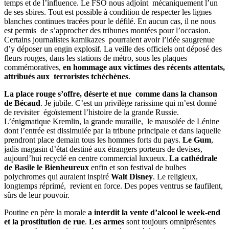
temps et de l’influence. Le FSO nous adjoint mécaniquement l’un
de ses sbires. Tout est possible à condition de respecter les lignes
blanches continues tracées pour le défilé. En aucun cas, il ne nous
est permis de s’approcher des tribunes montées pour l’occasion.
Certains journalistes kamikazes pourraient avoir l’idée saugrenue
d’y déposer un engin explosif. La veille des officiels ont déposé des
fleurs rouges, dans les stations de métro, sous les plaques
commémoratives,
en hommage aux victimes des récents attentats,
attribués aux terroristes tchéchènes
.
La place rouge s’offre, déserte et nue comme dans la chanson
de Bécaud
. Je jubile. C’est un privilège rarissime qui m’est donné
de revisiter égoïstement l’histoire de la grande Russie.
L’énigmatique Kremlin, la grande muraille, le mausolée de Lénine
dont l’entrée est dissimulée par la tribune principale et dans laquelle
prendront place demain tous les hommes forts du pays.
Le Gum
,
jadis magasin d’état destiné aux étrangers porteurs de devises,
aujourd’hui recyclé en centre commercial luxueux.
La cathédrale
de Basile le Bienheureux
enfin et son festival de bulbes
polychromes qui auraient inspiré
Walt Disney
. Le religieux,
longtemps réprimé, revient en force. Des popes ventrus se faufilent,
sûrs de leur pouvoir.
Poutine en père la morale
a interdit la vente d’alcool le week-end
et la prostitution de rue
.
Les armes
sont toujours omniprésentes