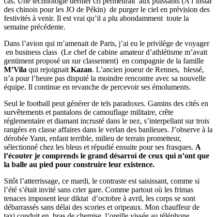
cas. Une technologie dernier cri permettrait aux puissants (A l’instar
des chinois pour les JO de Pékin) de purger le ciel en prévision des
festivités à venir. Il est vrai qu’il a plu abondamment toute la
semaine précédente.
Dans l’avion qui m’amenait de Paris, j’ai eu le privilège de voyager
en business class (Le chef de cabine amateur d’athlétisme m’avait
gentiment proposé un sur classement) en compagnie de la famille
M’Vila
qui rejoignait
Kazan
. L’ancien joueur de Rennes, blessé,
n’a pour l’heure pas disputé la moindre rencontre avec sa nouvelle
équipe. Il continue en revanche de percevoir ses émoluments.
Seul le football peut générer de tels paradoxes. Gamins des cités en
survêtements et pantalons de camouflage militaire, crête
réglementaire et diamant incrusté dans le nez, s’interpellant sur trois
rangées en classe affaires dans le verlan des banlieues. J’observe à la
dérobée Yann, enfant terrible, milieu de terrain prometteur,
sélectionné chez les bleus et répudié ensuite pour ses frasques.
A
l’écouter je comprends le grand désarroi de ceux qui n’ont que
la balle au pied pour construire leur existence.
Sitôt l’atterrissage, ce mardi, le contraste est saisissant, comme si
l’été s’était invité sans crier gare. Comme partout où les frimas
tenaces imposent leur diktat d’octobre à avril, les corps se sont
débarrassés sans délai des scories et oripeaux. Mon chauffeur de
taxi conduit en bras de chemise, l’oreille vissée au téléphone