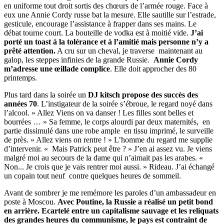
en uniforme tout droit sortis des chœurs de l’armée rouge. Face à
eux une Annie Cordy russe bat la mesure. Elle sautille sur l’estrade,
gesticule, encourage l’assistance à frapper dans ses mains. Le
débat tourne court. La bouteille de vodka est à moitié vide.
J’ai
porté un toast à la tolérance et à l’amitié mais personne n’y a
prêté attention.
A cru sur un cheval, je traverse maintenant au
galop, les steppes infinies de la grande Russie.
Annie Cordy
m’adresse une œillade complice
. Elle doit approcher des 80
printemps.
Plus tard dans la soirée un
DJ kitsch propose des succès des
années 70
. L’instigateur de la soirée s’ébroue, le regard noyé dans
l’alcool. » Allez Viens on va danser ! Les filles sont belles et
bourrées … » Sa femme, le corps alourdi par deux maternités, en
partie dissimulé dans une robe ample en tissu imprimé, le surveille
de près. » Allez viens on rentre ! » L’homme du regard me supplie
d’intervenir. « Mais Patrick peut être ? » J’en ai assez vu. Je viens
malgré moi au secours de la dame qui n’aimait pas les arabes. «
Non... Je crois que je vais rentrer moi aussi. » Rideau. J’ai échangé
un copain tout neuf contre quelques heures de sommeil.
Avant de sombrer je me remémore les paroles d’un ambassadeur en
poste à Moscou.
Avec Poutine, la Russie a réalisé un petit bond
en arrière. Ecartelé entre un capitalisme sauvage et les reliquats
des grandes heures du communisme, le pays est contraint de