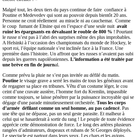
Malgré tout, les deux tiers du pays continue de faire confiance à
Poutine et Medevedev qui sont au pouvoir depuis bientôt 20 ans.
Personne ne croit réellement au miracle ni au cauchemar. Comme
le coup fumant de Eltsine qui en l’espace d’une seule nuit
avait
ruiné les épargnants en dévaluant le rouble de 800 %
! Pourtant
le russe n’est pas à l’abri des surprises même des plus improbables.
A Helsinki à l’occasion des championnats du monde de Hockey, le
sport roi, l’équipe nationale s’est inclinée face à la France. Une
première dans l’histoire. Un affront que les russes n’avaient pas subi
depuis les guerres napoléoniennes.
L’information a été traitée par
une brève en fin de journ
al.
Comme prévu la pluie ne s’est pas invitée au défilé du matin.
Poutine
le visage grave a serré les mains de tous les généraux avant
de regagner sa place en tribunes. Vêtu d’un costume léger, le cou
ceint d’une cravate austère, l’homme fort du Kremlin, impassible
comme toujours, se laisse pénétrer par la puissance incroyable qui se
dégage d'une parade minutieusement orchestrée.
Tous les corps
d’armée défilant comme un seul homme, au pas cadencé
. Pas
une tête qui ne dépasse, pas un seul geste parasite. Et malheur à
celui qui se hasarderait à sortir du rang ! Le peuple de toute évidence
apprécie cette démonstration de force. Le long des artères plusieurs
rangées d’admirateurs, drapeaux et rubans de St Georges déployés.
Le spectacle est partout dans leurs yeux. Les chars et les avions.