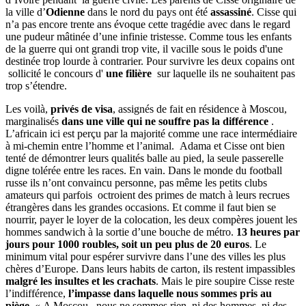
la ville d’
Odienne
dans le nord du pays ont été
assassiné
. Cisse qui
n’a pas encore trente ans évoque cette tragédie avec dans le regard
une pudeur mâtinée d’une infinie tristesse. Comme tous les enfants
de la guerre qui ont grandi trop vite, il vacille sous le poids d'une
destinée trop lourde à contrarier. Pour survivre les deux copains ont
sollicité le concours d'
une filière
sur laquelle ils ne souhaitent pas
trop s’étendre.
Les voilà,
privés de visa
, assignés de fait en résidence à Moscou,
marginalisés
dans une ville qui ne souffre pas la différence
.
L’africain ici est perçu par la majorité comme une race intermédiaire
à mi-chemin entre l’homme et l’animal. Adama et Cisse ont bien
tenté de démontrer leurs qualités balle au pied, la seule passerelle
digne tolérée entre les races. En vain. Dans le monde du football
russe ils n’ont convaincu personne, pas même les petits clubs
amateurs qui parfois octroient des primes de match à leurs recrues
étrangères dans les grandes occasions. Et comme il faut bien se
nourrir, payer le loyer de la colocation, les deux compères jouent les
hommes sandwich à la sortie d’une bouche de métro.
13 heures par
jours pour 1000 roubles, soit un peu plus de 20 euros
. Le
minimum vital pour espérer survivre dans l’une des villes les plus
chères d’Europe. Dans leurs habits de carton, ils restent impassibles
malgré les insultes et les crachats
. Mais le pire soupire Cisse reste
l’indifférence,
l’impasse dans laquelle nous sommes pris au
piège.
« A Moscou, nous ne sommes rien, ni des hommes, ni des