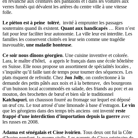
en revanche aux ceintures des pantalons et l dans les voitures aux
verres fumés qui dévalent les artères du centre ville à une vitesse
folle.
Le piéton est à peine toléré
, invité à emprunter les passages
souterrains quand ils existent.
Quant aux handicapés
… Rien n’est
fait pour leur faciliter leur autonomie. La ville leur est interdite. Les
familles les conservent cloitrés en leur sein comme une tragédie
inavouable,
une maladie honteuse
.
Ce soir nous dînons géorgien
. Une cuisine inventive et colorée.
Lara, le maître d'hôtel, a appris le français dans une école hôtelière
en Suisse. Elle nous propose un assortiment de spécialités locales ,
s’inquiète qu’il faille tant de temps pour tourner des séquences. Les
plats risquent de refroidir. Chez
Jon Jolly
, on confectionne à la
demande des petits pâtés aux noix et à la betterave, des bourgeons
d’un buisson local accommodés en salade, des friands au porc et au
mouton, des brochettes de bœuf et bien sûr le traditionnel
Katchapuri
, un chausson fourré au fromage sur lequel est déposé
un œuf cru. Le tout arrosé d’une limonade à base d’estragon.
Le vin
que les géorgiens dans des temps très anciens ont inventé
reste
frappé d’une interdiction d’importation depuis la guerre
avec
les russes en 2008.
Adama est sénégalais et Cisse ivoirien
. Tous deux ont fui la Côte
d’Ivoire pendant la guerre civile. Les parents de Cisse originaire de