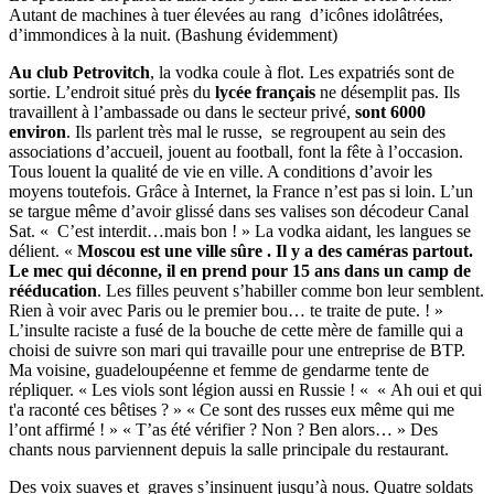
Autant de machines à tuer élevées au rang d’icônes idolâtrées,
d’immondices à la nuit. (Bashung évidemment)
Au club Petrovitch
, la vodka coule à flot. Les expatriés sont de
sortie. L’endroit situé près du
lycée français
ne désemplit pas. Ils
travaillent à l’ambassade ou dans le secteur privé,
sont 6000
environ
. Ils parlent très mal le russe, se regroupent au sein des
associations d’accueil, jouent au football, font la fête à l’occasion.
Tous louent la qualité de vie en ville. A conditions d’avoir les
moyens toutefois. Grâce à Internet, la France n’est pas si loin. L’un
se targue même d’avoir glissé dans ses valises son décodeur Canal
Sat. « C’est interdit…mais bon ! » La vodka aidant, les langues se
délient. «
Moscou est une ville sûre . Il y a des caméras partout.
Le mec qui déconne, il en prend pour 15 ans dans un camp de
rééducation
. Les filles peuvent s’habiller comme bon leur semblent.
Rien à voir avec Paris ou le premier bou… te traite de pute. ! »
L’insulte raciste a fusé de la bouche de cette mère de famille qui a
choisi de suivre son mari qui travaille pour une entreprise de BTP.
Ma voisine, guadeloupéenne et femme de gendarme tente de
répliquer. « Les viols sont légion aussi en Russie ! « « Ah oui et qui
t'a raconté ces bêtises ? » « Ce sont des russes eux même qui me
l’ont affirmé ! » « T’as été vérifier ? Non ? Ben alors… » Des
chants nous parviennent depuis la salle principale du restaurant.
Des voix suaves et graves s’insinuent jusqu’à nous. Quatre soldats