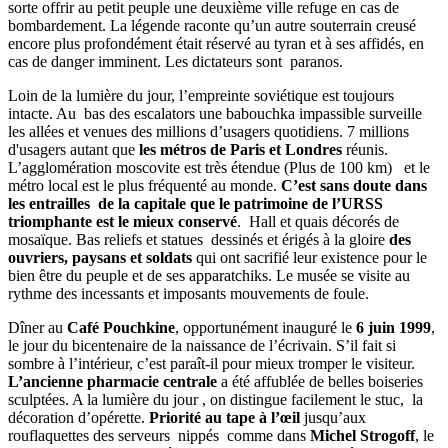
sorte offrir au petit peuple une deuxième ville refuge en cas de
bombardement. La légende raconte qu’un autre souterrain creusé
encore plus profondément était réservé au tyran et à ses affidés, en
cas de danger imminent. Les dictateurs sont paranos.
Loin de la lumière du jour, l’empreinte soviétique est toujours
intacte. Au bas des escalators une babouchka impassible surveille
les allées et venues des millions d’usagers quotidiens. 7 millions
d'usagers autant que
les métros de Paris et Londres
réunis.
L’agglomération moscovite est très étendue (Plus de 100 km) et le
métro local est le plus fréquenté au monde.
C’est sans doute dans
les entrailles de la capitale que le patrimoine de l’URSS
triomphante est le mieux conservé
. Hall et quais décorés de
mosaïque. Bas reliefs et statues dessinés et érigés à la gloire
des
ouvriers, paysans et soldats
qui ont sacrifié leur existence pour le
bien être du peuple et de ses apparatchiks. Le musée se visite au
rythme des incessants et imposants mouvements de foule.
Dîner au
Café Pouchkine
, opportunément inauguré le
6 juin 1999
,
le jour du bicentenaire de la naissance de l’écrivain. S’il fait si
sombre à l’intérieur, c’est paraît-il pour mieux tromper le visiteur.
L’ancienne pharmacie centrale
a été affublée de belles boiseries
sculptées. A la lumière du jour , on distingue facilement le stuc, la
décoration d’opérette.
Priorité au tape à l’œil
jusqu’aux
rouflaquettes des serveurs nippés comme dans
Michel Strogoff
, le