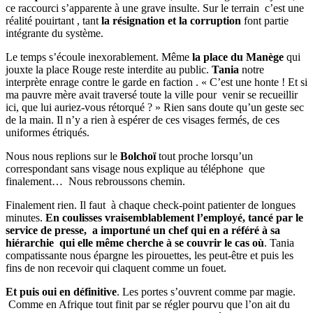
ce raccourci s’apparente à une grave insulte. Sur le terrain c’est une
réalité pouirtant , tant
la résignation et la corruption
font partie
intégrante du système.
Le temps s’écoule inexorablement. Même
la place du Manège
qui
jouxte la place Rouge reste interdite au public.
Tania
notre
interprète enrage contre le garde en faction . « C’est une honte ! Et si
ma pauvre mère avait traversé toute la ville pour venir se recueillir
ici, que lui auriez-vous rétorqué ? » Rien sans doute qu’un geste sec
de la main. Il n’y a rien à espérer de ces visages fermés, de ces
uniformes étriqués.
Nous nous replions sur le
Bolchoï
tout proche lorsqu’un
correspondant sans visage nous explique au téléphone que
finalement… Nous rebroussons chemin.
Finalement rien. Il faut à chaque check-point patienter de longues
minutes.
En coulisses vraisemblablement l’employé, tancé par le
service de presse, a importuné un chef qui en a référé à sa
hiérarchie qui elle même cherche à se couvrir le cas où
. Tania
compatissante nous épargne les pirouettes, les peut-être et puis les
fins de non recevoir qui claquent comme un fouet.
Et puis oui en définitive
. Les portes s’ouvrent comme par magie.
Comme en Afrique tout finit par se régler pourvu que l’on ait du