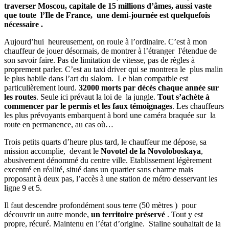
traverser Moscou, capitale de 15 millions d’âmes, aussi vaste
que toute l’Ile de France, une demi-journée est quelquefois
nécessaire .
Aujourd’hui heureusement, on roule à l’ordinaire. C’est à mon
chauffeur de jouer désormais, de montrer à l’étranger l'étendue de
son savoir faire. Pas de limitation de vitesse, pas de règles à
proprement parler. C’est au taxi driver qui se montrera le plus malin
le plus habile dans l’art du slalom. Le blan compatble est
particulièrement lourd.
32000 morts par décès chaque année sur
les routes
. Seule ici prévaut la loi de la jungle.
Tout s’achète à
commencer par le permis et les faux témoignages
. Les chauffeurs
les plus prévoyants embarquent à bord une caméra braquée sur la
route en permanence, au cas où…
Trois petits quarts d’heure plus tard, le chauffeur me dépose, sa
mission accomplie, devant le
Novotel de la Novoloboskaya
,
abusivement dénommé du centre ville. Etablissement légèrement
excentré en réalité, situé dans un quartier sans charme mais
proposant à deux pas, l’accès à une station de métro desservant les
ligne 9 et 5.
Il faut descendre profondément sous terre (50 mètres ) pour
découvrir un autre monde,
un territoire préservé
. Tout y est
propre, récuré. Maintenu en l’état d’origine. Staline souhaitait de la