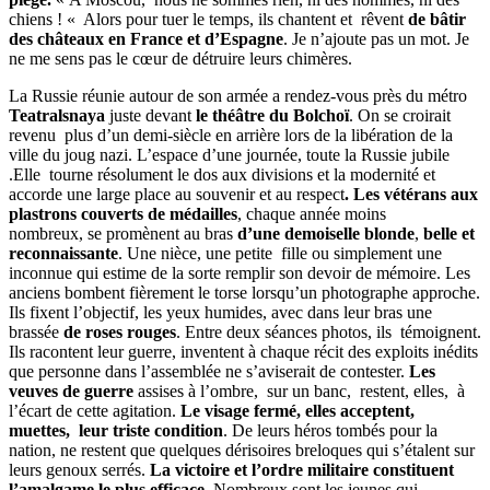
chiens ! « Alors pour tuer le temps, ils chantent et rêvent
de bâtir
des châteaux en France et d’Espagne
. Je n’ajoute pas un mot. Je
ne me sens pas le cœur de détruire leurs chimères.
La Russie réunie autour de son armée a rendez-vous près du métro
Teatralsnaya
juste devant
le théâtre du Bolchoï
. On se croirait
revenu plus d’un demi-siècle en arrière lors de la libération de la
ville du joug nazi. L’espace d’une journée, toute la Russie jubile
.Elle tourne résolument le dos aux divisions et la modernité et
accorde une large place au souvenir et au respect
. Les vétérans aux
plastrons couverts de médailles
, chaque année moins
nombreux, se promènent au bras
d’une demoiselle blonde
,
belle et
reconnaissante
. Une nièce, une petite fille ou simplement une
inconnue qui estime de la sorte remplir son devoir de mémoire. Les
anciens bombent fièrement le torse lorsqu’un photographe approche.
Ils fixent l’objectif, les yeux humides, avec dans leur bras une
brassée
de roses rouges
. Entre deux séances photos, ils témoignent.
Ils racontent leur guerre, inventent à chaque récit des exploits inédits
que personne dans l’assemblée ne s’aviserait de contester.
Les
veuves de guerre
assises à l’ombre, sur un banc, restent, elles, à
l’écart de cette agitation.
Le visage fermé, elles acceptent,
muettes, leur triste condition
. De leurs héros tombés pour la
nation, ne restent que quelques dérisoires breloques qui s’étalent sur
leurs genoux serrés.
La victoire et l’ordre militaire constituent
l’amalgame le plus efficace
. Nombreux sont les jeunes qui