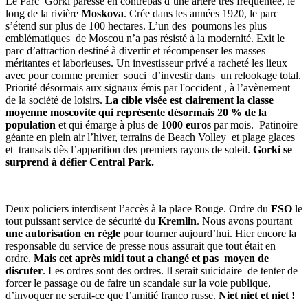
Le Parc Gorki paresse en contrebas d’une artère très fréquentée, le
long de la rivière
Moskova
. Crée dans les années 1920, le parc
s’étend sur plus de 100 hectares. L’un des poumons les plus
emblématiques de Moscou n’a pas résisté à la modernité. Exit le
parc d’attraction destiné à divertir et récompenser les masses
méritantes et laborieuses. Un investisseur privé a racheté les lieux
avec pour comme premier souci d’investir dans un relookage total.
Priorité désormais aux signaux émis par l'occident , à l’avènement
de la société de loisirs.
La cible visée est clairement la classe
moyenne moscovite qui représente désormais 20 % de la
population
et qui émarge à plus de
1000 euros
par mois. Patinoire
géante en plein air l’hiver, terrains de Beach Volley et plage glaces
et transats dès l’apparition des premiers rayons de soleil.
Gorki se
surprend à défier Central Park.
Deux policiers interdisent l’accès à la place Rouge. Ordre du
FSO
le
tout puissant service de sécurité du
Kremlin
. Nous avons pourtant
une autorisation en règle
pour tourner aujourd’hui. Hier encore la
responsable du service de presse nous assurait que tout était en
ordre.
Mais cet après midi tout a changé et pas moyen de
discuter
. Les ordres sont des ordres. Il serait suicidaire de tenter de
forcer le passage ou de faire un scandale sur la voie publique,
d’invoquer ne serait-ce que l’amitié franco russe.
Niet niet et niet !