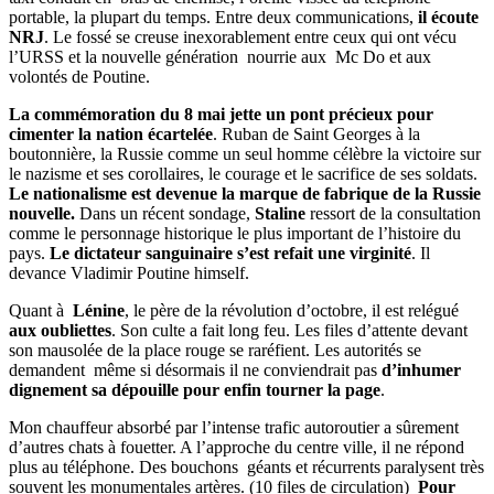
portable, la plupart du temps. Entre deux communications,
il écoute
NRJ
. Le fossé se creuse inexorablement entre ceux qui ont vécu
l’URSS et la nouvelle génération nourrie aux Mc Do et aux
volontés de Poutine.
La commémoration du 8 mai jette un pont précieux pour
cimenter la nation écartelée
. Ruban de Saint Georges à la
boutonnière, la Russie comme un seul homme célèbre la victoire sur
le nazisme et ses corollaires, le courage et le sacrifice de ses soldats.
Le nationalisme est devenue la marque de fabrique de la Russie
nouvelle.
Dans un récent sondage,
Staline
ressort de la consultation
comme le personnage historique le plus important de l’histoire du
pays.
Le dictateur sanguinaire s’est refait une virginité
. Il
devance Vladimir Poutine himself.
Quant à
Lénine
, le père de la révolution d’octobre, il est relégué
aux oubliettes
. Son culte a fait long feu. Les files d’attente devant
son mausolée de la place rouge se raréfient. Les autorités se
demandent même si désormais il ne conviendrait pas
d’inhumer
dignement sa dépouille pour enfin tourner la page
.
Mon chauffeur absorbé par l’intense trafic autoroutier a sûrement
d’autres chats à fouetter. A l’approche du centre ville, il ne répond
plus au téléphone. Des bouchons géants et récurrents paralysent très
souvent les monumentales artères. (10 files de circulation)
Pour