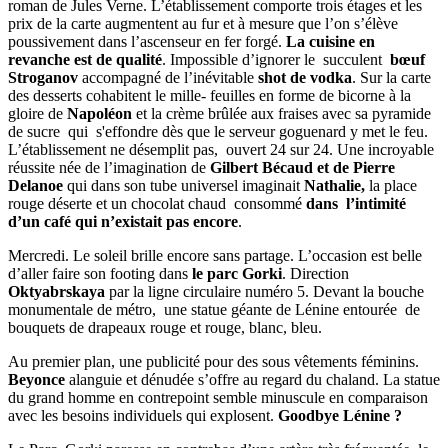
roman de Jules Verne. L’établissement comporte trois étages et les
prix de la carte augmentent au fur et à mesure que l’on s’élève
poussivement dans l’ascenseur en fer forgé.
La cuisine en
revanche est de qualité
. Impossible d’ignorer le succulent
bœuf
Stroganov
accompagné de l’inévitable
shot de vodka
. Sur la carte
des desserts cohabitent le mille- feuilles en forme de bicorne à la
gloire de
Napoléon
et la crème brûlée aux fraises avec sa pyramide
de sucre qui s'effondre dès que le serveur goguenard y met le feu.
L’établissement ne désemplit pas, ouvert 24 sur 24. Une incroyable
réussite née de l’imagination de
Gilbert Bécaud et de Pierre
Delanoe
qui dans son tube universel imaginait
Nathalie,
la place
rouge déserte et un chocolat chaud consommé
dans l’intimité
d’un café qui n’existait pas encore
.
Mercredi. Le soleil brille encore sans partage. L’occasion est belle
d’aller faire son footing dans
le parc Gorki
. Direction
Oktyabrskaya
par la ligne circulaire numéro 5. Devant la bouche
monumentale de métro, une statue géante de Lénine entourée de
bouquets de drapeaux rouge et rouge, blanc, bleu.
Au premier plan, une publicité pour des sous vêtements féminins.
Beyonce
alanguie et dénudée s’offre au regard du chaland. La statue
du grand homme en contrepoint semble minuscule en comparaison
avec les besoins individuels qui explosent.
Goodbye Lénine ?