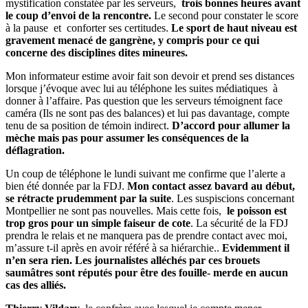
mystification constatée par les serveurs,
trois bonnes heures avant
le coup d’envoi de la rencontre.
Le second pour constater le score
à la pause et conforter ses certitudes.
Le sport de haut niveau est
gravement menacé de gangrène, y compris pour ce qui
concerne des disciplines dites mineures.
Mon informateur estime avoir fait son devoir et prend ses distances
lorsque j’évoque avec lui au téléphone les suites médiatiques à
donner à l’affaire. Pas question que les serveurs témoignent face
caméra (Ils ne sont pas des balances) et lui pas davantage, compte
tenu de sa position de témoin indirect.
D’accord pour allumer la
mèche mais pas pour assumer les conséquences de la
déflagration.
Un coup de téléphone le lundi suivant me confirme que l’alerte a
bien été donnée par la FDJ.
Mon contact assez bavard au début,
se rétracte prudemment par la suite
. Les suspiscions concernant
Montpellier ne sont pas nouvelles. Mais cette fois,
le poisson est
trop gros pour un simple faiseur de cote
. La sécurité de la FDJ
prendra le relais et ne manquera pas de prendre contact avec moi,
m’assure t-il après en avoir référé à sa hiérarchie..
Evidemment il
n’en sera rien. Les journalistes alléchés par ces brouets
saumâtres sont réputés pour être des fouille- merde en aucun
cas des alliés.