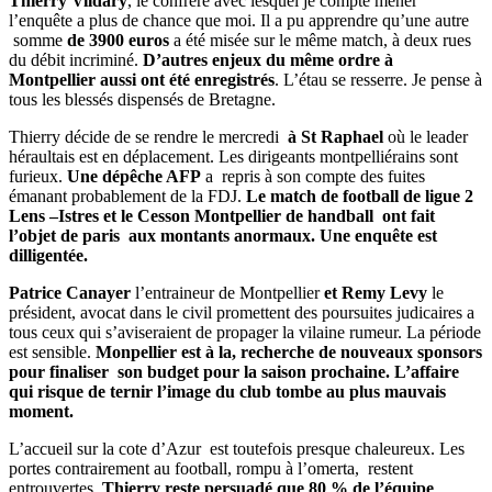
Thierry Vildary
, le confrère avec lesquel je compte mener
l’enquête a plus de chance que moi. Il a pu apprendre qu’une autre
somme
de 3900 euros
a été misée sur le même match, à deux rues
du débit incriminé.
D’autres enjeux du même ordre à
Montpellier aussi ont été enregistrés
. L’étau se resserre. Je pense à
tous les blessés dispensés de Bretagne.
Thierry décide de se rendre le mercredi
à St Raphael
où le leader
héraultais est en déplacement. Les dirigeants montpelliérains sont
furieux.
Une dépêche AFP
a repris à son compte des fuites
émanant probablement de la FDJ.
Le match de football de ligue 2
Lens –Istres et le Cesson Montpellier de handball ont fait
l’objet de paris aux montants anormaux. Une enquête est
dilligentée.
Patrice Canayer
l’entraineur de Montpellier
et Remy Levy
le
président, avocat dans le civil promettent des poursuites judicaires a
tous ceux qui s’aviseraient de propager la vilaine rumeur. La période
est sensible.
Monpellier est à la, recherche de nouveaux sponsors
pour finaliser son budget pour la saison prochaine. L’affaire
qui risque de ternir l’image du club tombe au plus mauvais
moment.
L’accueil sur la cote d’Azur est toutefois presque chaleureux. Les
portes contrairement au football, rompu à l’omerta, restent
entrouvertes.
Thierry reste persuadé que 80 % de l’équipe