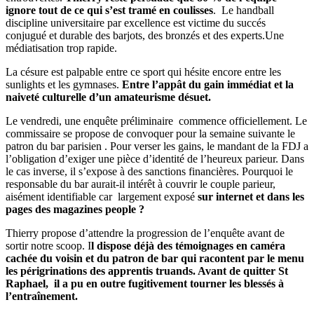
ignore tout de ce qui s’est tramé en coulisses
. Le handball
discipline universitaire par excellence est victime du succés
conjugué et durable des barjots, des bronzés et des experts.Une
médiatisation trop rapide.
La césure est palpable entre ce sport qui hésite encore entre les
sunlights et les gymnases.
Entre l’appât du gain immédiat et la
naiveté culturelle d’un amateurisme désuet.
Le vendredi, une enquête préliminaire commence officiellement. Le
commissaire se propose de convoquer pour la semaine suivante le
patron du bar parisien . Pour verser les gains, le mandant de la FDJ a
l’obligation d’exiger une pièce d’identité de l’heureux parieur. Dans
le cas inverse, il s’expose à des sanctions financières. Pourquoi le
responsable du bar aurait-il intérêt à couvrir le couple parieur,
aisément identifiable car largement exposé
sur internet et dans les
pages des magazines people ?
Thierry propose d’attendre la progression de l’enquête avant de
sortir notre scoop. I
l dispose déjà des témoignages en caméra
cachée du voisin et du patron de bar qui racontent par le menu
les périgrinations des apprentis truands. Avant de quitter St
Raphael, il a pu en outre fugitivement tourner les blessés à
l’entraînement.