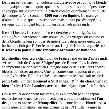
Dans un bar parisien , un colosse discute avec le patron. Une blonde
au physique de mannequin quelques minutes plus tard, dépose une
enveloppe sur le comptoir. Le patron compte discrètement les billets
de banque qu’elle contient.
4500 euros en liquide
. Le manège
n’aura duré que quelques secondes mais n’aura pas échappé aux
serveurs qui trompent leur ennui en ce samedi après midi.
Il est 14 heures. Le coup de feu est derrière eux. Intrigués, les
employés du bar viennent aux nouvelles. Les visages du colosse et
de la blonde ne leur sont pas étrangers. Le patron après quelques
hésitations finit par lâcher le morceau.
La jolie blonde a parié sur
le score à la pause d’une rencontre ordinaire de handball.
Montpellier
déjà sacré champion de France rend en fin d’après midi
visite au club de
Cesson Sévigné
près de Rennes. Les leaders du
championnat se déplacent en Bretagne sans certains de leurs cadres
blessés ou laissés au repos. Une rencontre sans pression ni enjeu
sportif véritable. D’autres échéances attendent les spécialistes de la
ème
petite balle.
Un déplacement à St Raphael, 3
du classement et
bien sûr les JO de Londres avec un titre olympique à défendre.
Les serveurs deviennent insistants, mis en appétit par une rapide
recherche sur le net. Le patron céde peu à peu. Le colosse
est l'un
des joueurs cadres de Montpellier
. La jeune femme blonde est sa
compagne, animatrice sur une chaîne de la TNT. Elle a misé la