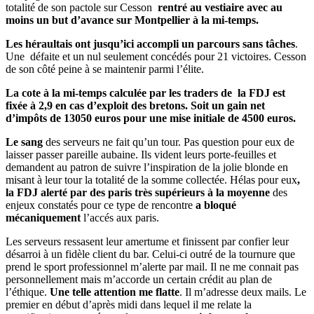
totalité de son pactole sur Cesson
rentré au vestiaire avec au
moins un but d’avance sur Montpellier à la mi-temps.
Les héraultais ont jusqu’ici accompli un parcours sans tâches
.
Une défaite et un nul seulement concédés pour 21 victoires. Cesson
de son côté peine à se maintenir parmi l’élite.
La cote à la mi-temps calculée par les traders de la FDJ est
fixée à 2,9 en cas d’exploit des bretons. Soit un gain net
d’impôts de 13050 euros pour une mise initiale de 4500 euros.
Le sang
des serveurs ne fait qu’un tour. Pas question pour eux de
laisser passer pareille aubaine. Ils vident leurs porte-feuilles et
demandent au patron de suivre l’inspiration de la jolie blonde en
misant à leur tour la totalité de la somme collectée. Hélas pour eux
,
la FDJ alerté par des paris très supérieurs à la moyenne
des
enjeux constatés pour ce type de rencontre
a bloqué
mécaniquement
l’accés aux paris.
Les serveurs ressasent leur amertume et finissent par confier leur
désarroi à un fidèle client du bar. Celui-ci outré de la tournure que
prend le sport professionnel m’alerte par mail. Il ne me connait pas
personnellement mais m’accorde un certain crédit au plan de
l’éthique.
Une telle attention me flatte
. Il m’adresse deux mails. Le
premier en début d’après midi dans lequel il me relate la