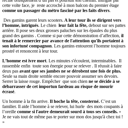
recule brusquement d’un pas et poursuit son chemin. Intrigué par
cette volte face, je reste accroché à mon balcon du premier étage
comme un passager du métro fasciné par les faits divers
.
Des gamins garent leurs scooters.
A leur tour ils se dirigent vers
l’homme, intrigués
. Le chien
leur fait la fête,
debout sur ses pattes
arrière. Il pose ses deux grosses paluches sur les épaules du plus
grand des gamins . Comme si par cette démonstration d’affection,
il
tenait à le remercier par avance de l'attention qu'ils portaient à
son infortuné compagnon
. Les gamins entourent l’homme toujours
prostré et renoncent à leur tour.
L’homme est ivre mort
. Les minutes s'écoulent, interminables. Il
rassemble enfin toute son énergie pour se relever . Il réussit à faire
deux pas
avant
que ses jambes ne se dérobent une fois de plus.
Seule sa main droite semble encore pouvoir assumer ses devoirs.
Serrer la laisse rouge. Empêcher que son chien
ne se décide à se
débarrasser de cet importun fardeau au risque de mourir
écrasé
.
Un homme à la fin arrive.
Il hoche la tête, consterné.
C’est un
familier. Il aide l’homme à se relever, lui hurle des mots coupants à
l’oreille
comme si l'autre demeurait sourd à tous ses conseils.
»
Je ne vais tout de même pas te porter sur mon dos jusqu'à chez toi !
»