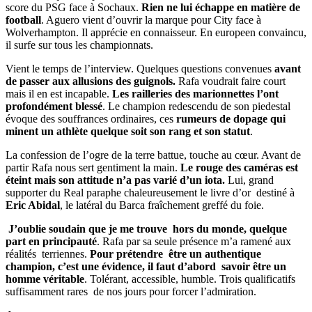
score du PSG face à Sochaux.
Rien ne lui échappe en matière de
football
. Aguero vient d’ouvrir la marque pour City face à
Wolverhampton. Il apprécie en connaisseur. En europeen convaincu,
il surfe sur tous les championnats.
Vient le temps de l’interview. Quelques questions convenues
avant
de passer aux allusions des guignols.
Rafa voudrait faire court
mais il en est incapable.
Les railleries des marionnettes l’ont
profondément blessé
. Le champion redescendu de son piedestal
évoque des souffrances ordinaires, ces
rumeurs de dopage qui
minent un athlète quelque soit son rang et son statut
.
La confession de l’ogre de la terre battue, touche au cœur. Avant de
partir Rafa nous sert gentiment la main.
Le rouge des caméras est
éteint mais son attitude n’a pas varié d’un iota.
Lui, grand
supporter du Real paraphe chaleureusement le livre d’or destiné à
Eric Abidal
, le latéral du Barca fraîchement greffé du foie.
J’oublie soudain que je me trouve hors du monde, quelque
part en principauté
. Rafa par sa seule présence m’a ramené aux
réalités terriennes.
Pour prétendre être un authentique
champion, c’est une évidence, il faut d’abord savoir être un
homme véritable
. Tolérant, accessible, humble. Trois qualificatifs
suffisamment rares de nos jours pour forcer l’admiration.