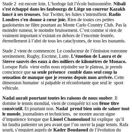
Stade 2 est encore loin. L’horloge fait l’école buissonnière.
Nibali
s’est échappé dans les faubourgs de Liège un coureur Kazakh
lancé à ses trousses
. Sur Twitter, les fuites s’intensifient.
Radio
Londres s’en donne à cœur joie.
Rien de toutes ces petites
gauloiseries ne filtre pourtant au Monte Carlo Country Club. Pas la
moindre rumeur, le moindre bruissement. C’est comme si rien de
vraiment important n’existait en dehors de l’enceinte feutrée,
éternellement à l’abri de tous les cataclysmes, de tous les tsunamis.
Stade 2 vient de commencer. Le conducteur de l’émission ronronne
sereinement. Rugby, Escrime, Lutte.
L’émotion de Laura et de
Steeve sauvés des eaux à des milliers de kilomètres de Monaco.
Lorsque Rafa vient enfin nous rejoindre sur le plateau, je prends
conscience que
sa seule présence comble dans seul coup la
sensation de manque que je ressens depuis mon arrivée.
Cette
dimension humaine si palpable et réconfortante que seul le sport
véhicule.
Nadal aurait pourtant toutes les raisons de nous snober
. Il
domine le tennis mondial, vient de conquérir ici son
8ème titre
consécutif.
Et pourtant non.
Nadal prend bien soin de saluer tout
le monde
, journalistes et techniciens, ne montre aucun signe
d’impatience lorsque que
Lionel Chamoulaud
lui explique qu’il
lui faudra patienter un peu avant que l’on ouvre la page tennis. Rafa
sourit, s’enquiert auprès de
Kader Boudaoud
de l’évolution du