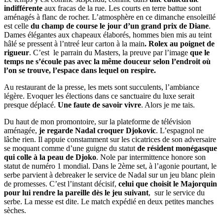
indifférente
aux fracas de la rue. Les courts en terre battue sont
aménagés à flanc de rocher. L’atmosphère en ce dimanche ensoleillé
est celle
du champ de course le jour d’un grand prix de Diane
.
Dames élégantes aux chapeaux élaborés, hommes bien mis au teint
hâlé se pressent à l’ntreé leur carton à la main
. Rolex au poignet de
rigueur
. C’est le parrain du Masters, la preuve par l’image
que le
temps ne s’écoule pas avec la même douceur selon l’endroit où
l’on se trouve, l’espace dans lequel on respire.
Au restaurant de la presse, les mets sont succulents, l’ambiance
légère. Evoquer les élections dans ce sanctuaire du luxe serait
presque déplacé.
Une faute de savoir vivre
. Alors je me tais.
Du haut de mon promontoire, sur la plateforme de télévision
aménagée,
je regarde Nadal croquer Djokovic
. L’espagnol ne
lâche rien. Il appuie constamment sur les cicatrices de son adversaire
se moquant comme d’une guigne du statut
de résident monégasque
qui colle à la peau de Djoko
. Nole par intermittence honore son
statut de numéro 1 mondial. Dans le 2ème set, à l’agonie pourtant, le
serbe parvient à debreaker le service de Nadal sur un jeu blanc plein
de promesses. C’est l’instant décisif,
celui que choisit le Majorquin
pour lui rendre la pareille dès le jeu suivant
, sur le service du
serbe. La messe est dite. Le match expédié en deux petites manches
sèches.