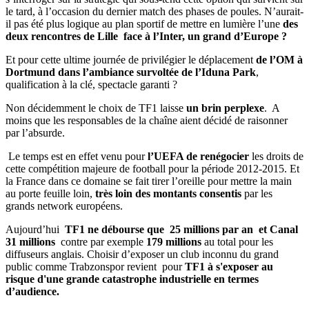
le tard, à l’occasion du dernier match des phases de poules. N’aurait-
il pas été plus logique au plan sportif de mettre en lumière l’une
des
deux rencontres de Lille face à l’Inter, un grand d’Europe ?
Et pour cette ultime journée de privilégier le déplacement
de l’OM à
Dortmund dans l’ambiance survoltée de l’Iduna Park
,
qualification à la clé, spectacle garanti ?
Non décidemment le choix de TF1 laisse
un brin perplexe
. A
moins que les responsables de la chaîne aient décidé de raisonner
par l’absurde.
Le temps est en effet venu pour
l’UEFA de renégocier
les droits de
cette compétition majeure de football pour la période 2012-2015. Et
la France dans ce domaine se fait tirer l’oreille pour mettre la main
au porte feuille loin,
très loin des montants consentis
par les
grands network européens.
Aujourd’hui
TF1 ne débourse que 25 millions par an et Canal
31 millions
contre par exemple
179 millions
au total pour les
diffuseurs anglais. Choisir d’exposer un club inconnu du grand
public comme Trabzonspor revient pour
TF1 à s'exposer au
risque d'une grande catastrophe industrielle en termes
d’audience.