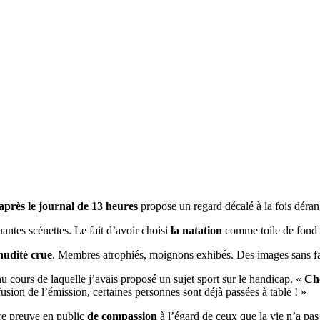
après le journal de 13 heures
propose un regard décalé à la fois déran
antes scénettes. Le fait d’avoir choisi
la natation
comme toile de fond
nudité crue
. Membres atrophiés, moignons exhibés. Des images sans fa
 cours de laquelle j’avais proposé un sujet sport sur le handicap. «
Cho
fusion de l’émission, certaines personnes sont déjà passées à table ! »
ire preuve en public
de compassion
à l’égard de ceux que la vie n’a pas