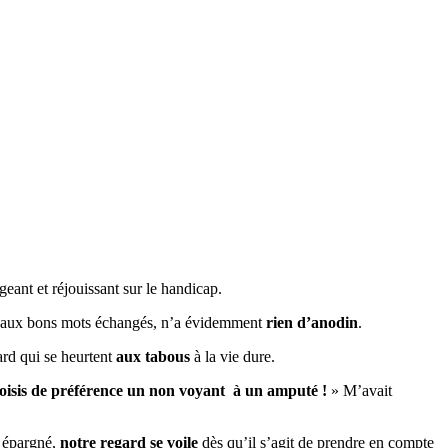
geant et réjouissant sur le handicap.
 aux bons mots échangés, n’a évidemment
rien d’anodin
.
rd qui se heurtent
aux tabous
à la vie dure.
isis de préférence un non voyant à un amputé !
» M’avait
 épargné,
notre regard se voile
dès qu’il s’agit de prendre en compte