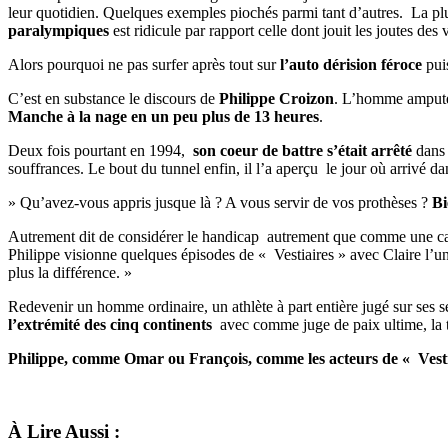
leur quotidien. Quelques exemples piochés parmi tant d’autres. La plu
paralympiques
est ridicule par rapport celle dont jouit les joutes des 
Alors pourquoi ne pas surfer après tout sur
l’auto dérision féroce
puis
C’est en substance le discours de
Philippe Croizon
. L’homme amputé 
Manche à la nage en un peu plus de 13 heures
.
Deux fois pourtant en 1994,
son coeur de battre s’était arrêté
dans l
souffrances. Le bout du tunnel enfin, il l’a aperçu le jour où arrivé 
» Qu’avez-vous appris jusque là ? A vous servir de vos prothèses ?
Bi
Autrement dit de considérer le handicap autrement que comme une ca
Philippe visionne quelques épisodes de « Vestiaires » avec Claire l’
plus la différence. »
Redevenir un homme ordinaire, un athlète à part entière jugé sur ses s
l’extrémité des cinq continents
avec comme juge de paix ultime, la 
Philippe, comme Omar ou François, comme les acteurs de « Vestiai
À Lire Aussi :