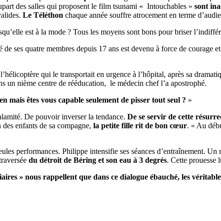
part des salles qui proposent le film tsunami « Intouchables »
sont ina
valides.
Le Téléthon
chaque année souffre atrocement en terme d’audie
qu’elle est à la mode ? Tous les moyens sont bons pour briser l’indiffé
de ses quatre membres depuis 17 ans est devenu à force de courage et d
’hélicoptère qui le transportait en urgence à l’hôpital, après sa dramatiq
dans un nième centre de rééducation, le médecin chef l’a apostrophé.
en mais êtes vous capable seulement de pisser tout seul ?
»
lamité. De pouvoir inverser la tendance.
De se servir de cette résur
un des enfants de sa compagne,
la petite fille rit de bon cœur
. « Au débu
eules performances. Philippe intensifie ses séances d’entraînement. Un 
traversée
du détroit de Béring et son eau à 3 degrés
. Cette prouesse l
res » nous rappellent que dans ce dialogue ébauché, les véritable