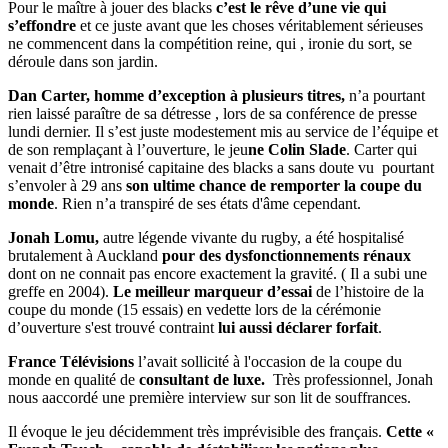
Pour le maître à jouer des blacks
c’est le rêve d’une vie qui
s’effondre
et ce juste avant que les choses véritablement sérieuses
ne commencent dans la compétition reine, qui , ironie du sort, se
déroule dans son jardin.
Dan Carter, homme d’exception à plusieurs titres,
n’a pourtant
rien laissé paraître de sa détresse , lors de sa conférence de presse
lundi dernier. Il s’est juste modestement mis au service de l’équipe et
de son remplaçant à l’ouverture, le jeu
ne Colin Slade
. Carter qui
venait d’être intronisé capitaine des blacks a sans doute vu pourtant
s’envoler à 29 ans
son ultime chance de remporter la coupe du
monde
. Rien n’a transpiré de ses états d'âme cependant.
Jonah Lomu,
autre légende vivante du rugby, a été hospitalisé
brutalement à Auckland
pour des dysfonctionnements rénaux
dont on ne connait pas encore exactement la gravité. ( Il a subi une
greffe en 2004).
Le meilleur marqueur d’essai
de l’histoire de la
coupe du monde (15 essais) en vedette lors de la cérémonie
d’ouverture s'est trouvé contraint
lui aussi déclarer forfait
.
France Télévisions
l’avait sollicité à l'occasion de la coupe du
monde en qualité de
consultant de luxe.
Très professionnel, Jonah
nous aaccordé une première interview sur son lit de souffrances.
Il évoque le jeu décidemment très imprévisible des français.
Cette «