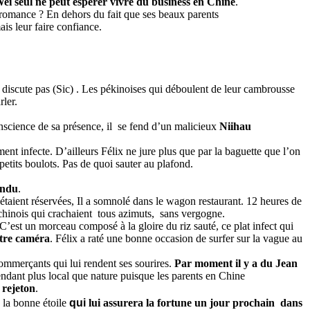
ei seul
ne peut espérer vivre du business en Chine
.
e romance ? En dehors du fait que ses beaux parents
is leur faire confiance.
 discute pas (Sic) . Les pékinoises qui déboulent de leur cambrousse
ler.
science de sa présence, il se fend d’un malicieux
Niihau
nt infecte. D’ailleurs Félix ne jure plus que par la baguette que l’on
 petits boulots. Pas de quoi sauter au plafond.
tendu
.
 étaient réservées, Il a somnolé dans le wagon restaurant. 12 heures de
chinois qui crachaient tous azimuts, sans vergogne.
 C’est un morceau composé à la gloire du riz sauté, ce plat infect qui
otre caméra
. Félix a raté une bonne occasion de surfer sur la vague au
commerçants qui lui rendent ses sourires.
Par moment il y a du Jean
endant plus local que nature puisque les parents en Chine
 rejeton
.
 la bonne étoile
qui
lui assurera la fortune un jour prochain dans