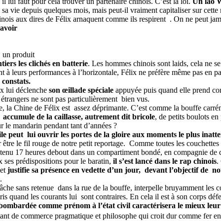
 il lui faut pour cela trouver un partenaire chinois. C’est la loi.
Un lao W
e sa vie depuis quelques mois, mais peut-il vraiment capitaliser sur cett
nois aux dires de Félix arnaquent comme ils respirent . On ne peut jama
 avoir
 un produit
tiers les clichés en batterie
. Les hommes chinois sont laids, cela ne se
t à leurs performances à l’horizontale, Félix ne préfère même pas en par
 constats.
ix lui déclenche
son œillade spéciale
appuyée puis quand elle prend con
es étrangers ne sont pas particulièrement bien vus.
e, la Chine de Félix est assez déprimante. C’est comme la bouffe carréme
 accumule de la caillasse, autrement dit bricole
, de petits boulots en
ur le mandarin pendant tant d’années ?
oile peut lui ouvrir les portes de la gloire aux moments le plus inat
 être le fil rouge de notre petit reportage. Comme toutes les couchettes
déjà tenu 17 heures debout dans un compartiment bondé, en compagnie de 
 ses prédispositions pour le baratin,
il s’est lancé dans le rap chinois
.
et
justifie sa présence en vedette d’un
jour, devant l’objectif de n
.
 lâche sans retenue dans la rue de la bouffe, interpelle bruyamment les 
 quand les courants lui sont contraires. En cela il est à son corps déf
i bombardée comme prénom à l’état civil caractérisera le mieux leur
ntant de commerce pragmatique et philosophe qui croit dur comme fer en