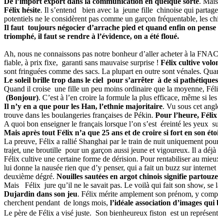
De l’import export dans la communication en quelque
sorte
. Mais
Félix hésite
. Il s’entend bien avec la jeune fille chinoise qui partag
potentiels ne le considèrent pas comme un garçon fréquentable, les chi
Il faut toujours négocier d’arrache pied et quand enfin on pense
triomphé, il faut se rendre à l’évidence, on a été floué.
Ah, nous ne connaissons pas notre bonheur d’aller acheter à la FNAC
fiable, à prix fixe, garanti sans mauvaise surprise !
Félix cultive volon
sont fringuées comme des sacs. La plupart en outre sont vénales. Quan
Le soleil brille trop dans le ciel pour s’arrêter à de si pathétiques
Quand il croise une fille un peu moins ordinaire que la moyenne, Fél
(Bonjour)
. C’est à l’en croire la formule la plus efficace, même si l
Il n’y en a que pour les Han, l’ethnie majoritaire
. Vu sous cet angl
trouve dans les boulangeries françaises de Pékin.
Pour l’heure, Félix
A quoi bon enseigner le français lorsque l’on s’est éreinté les yeux s
Mais après tout Félix n’a que 25 ans et de croire si fort en son ét
La preuve, Félix a rallié Shanghai par le train de nuit uniquement pour
trajet, une broutille pour un garçon aussi jeune et vigoureux. Il a 
Félix cultive une certaine forme de dérision. Pour rentabiliser au mieux
lui donne la nausée rien que d’y penser, qui a fait un buzz sur internet 
deuxième dégré.
Nouilles sautées en argot chinois signifie partouze
Mais Félix jure qu’il ne le savait pas. Le voilà qui fait son show, se
Dujardin dans son jeu
. Félix mérite amplement son prénom, y compris
cherchent pendant de longs mois,
l’idéale association d’images qu
Le père de Félix a visé juste. Son bienheureux fiston est un représe