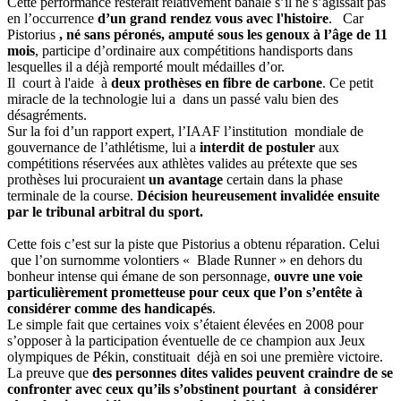
Cette performance resterait relativement banale s’il ne s’agissait pas
en l’occurrence
d’un grand rendez vous avec l'histoire
. Car
Pistorius
, né sans péronés, amputé sous les genoux à l’âge de 11
mois
, participe d’ordinaire aux compétitions handisports dans
lesquelles il a déjà remporté moult médailles d’or.
Il court à l'aide à
deux prothèses en fibre de carbone
. Ce petit
miracle de la technologie lui a dans un passé valu bien des
désagréments.
Sur la foi d’un rapport expert, l’IAAF l’institution mondiale de
gouvernance de l’athlétisme, lui a
interdit de postuler
aux
compétitions réservées aux athlètes valides au prétexte que ses
prothèses lui procuraient
un avantage
certain dans la phase
terminale de la course.
Décision heureusement invalidée ensuite
par le tribunal arbitral du sport.
Cette fois c’est sur la piste que Pistorius a obtenu réparation. Celui
que l’on surnomme volontiers « Blade Runner » en dehors du
bonheur intense qui émane de son personnage,
ouvre une voie
particulièrement prometteuse pour ceux que l’on s’entête à
considérer comme des handicapés
.
Le simple fait que certaines voix s’étaient élevées en 2008 pour
s’opposer à la participation éventuelle de ce champion aux Jeux
olympiques de Pékin, constituait déjà en soi une première victoire.
La preuve que
des personnes dites valides peuvent craindre de se
confronter avec ceux qu’ils s’obstinent pourtant à considérer