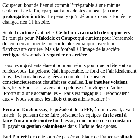
Coupet au bout de l’ennui commit l’irréparable à une minute
seulement de la fin, épargnant aux adeptes du beau jeu
une
prolongation inutile
. Le penalty qu’il détourna dans la foulée ne
changea rien à l’histoire.
Seule la victoire était belle.
Ce fut un vrai match de supporters
.
Et tant pis pour
Makelele et Coupet
qui auraient pour l’ensemble
de leur oeuvre, mérité une sortie plus en rapport avec leur
flamboyante carrière. Mais le football à l’image de la société
rechigne
désormais
à regarder en arrière
.
Tous les ingrédients étaient pourtant réunis pour que la fête soit au
rendez-vous. La pelouse était impeccable, le fond de l’air idéalement
frais, les formations alignées au complet. Le speaker
consciencieusement chauffait ses ouailles.
Les insultes volaient
bas
, les « Enc… » traversant la pelouse d’un virage à l’autre.
Profitant d’une accalmie les « Paris est magique ! » répondaient
aux « Nous sommes les lillois et nous allons gagner ! »
Fernand Duchaussoy
, le président de la FFF, à qui revenait, avant
match, le pensum de se faire présenter les équipes,
fut le seul à
faire l’unanimité contre lui
. Il essuya une bronca de circonstance.
Il payait
sa gestion calamiteuse
dans l’affaire des quotas.
Bref
l’intérêt
de cette journée passée au Stade de France
se situait