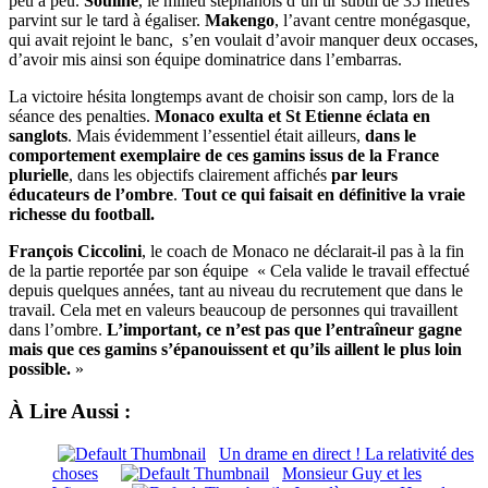
peu à peu.
Souline
, le milieu stéphanois d’un tir subtil de 35 mètres
parvint sur le tard à égaliser.
Makengo
, l’avant centre monégasque,
qui avait rejoint le banc, s’en voulait d’avoir manquer deux occases,
d’avoir mis ainsi son équipe dominatrice dans l’embarras.
La victoire hésita longtemps avant de choisir son camp, lors de la
séance des penalties.
Monaco exulta et St Etienne éclata en
sanglots
. Mais évidemment l’essentiel était ailleurs,
dans le
comportement exemplaire de ces gamins issus de la France
plurielle
, dans les objectifs clairement affichés
par leurs
éducateurs de l’ombre
.
Tout ce qui faisait en définitive la vraie
richesse du football.
François Ciccolini
, le coach de Monaco ne déclarait-il pas à la fin
de la partie reportée par son équipe « Cela valide le travail effectué
depuis quelques années, tant au niveau du recrutement que dans le
travail. Cela met en valeurs beaucoup de personnes qui travaillent
dans l’ombre.
L’important, ce n’est pas que l’entraîneur gagne
mais que ces gamins s’épanouissent et qu’ils aillent le plus loin
possible.
»
À Lire Aussi :
Un drame en direct ! La relativité des
choses
Monsieur Guy et les