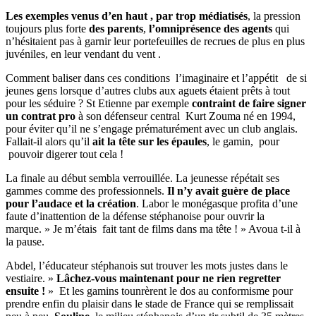
Les exemples venus d’en haut , par trop médiatisés
, la pression
toujours plus forte
des parents
,
l’omniprésence des agents
qui
n’hésitaient pas à garnir leur portefeuilles de recrues de plus en plus
juvéniles, en leur vendant du vent .
Comment baliser dans ces conditions l’imaginaire et l’appétit de si
jeunes gens lorsque d’autres clubs aux aguets étaient prêts à tout
pour les séduire ? St Etienne par exemple
contraint de faire signer
un contrat pro
à son défenseur central Kurt Zouma né en 1994,
pour éviter qu’il ne s’engage prématurément avec un club anglais.
Fallait-il alors qu’il
ait la tête sur les épaules
, le gamin, pour
pouvoir digerer tout cela !
La finale au début sembla verrouillée. La jeunesse répétait ses
gammes comme des professionnels.
Il n’y avait guère de place
pour l’audace et la création
. Labor le monégasque profita d’une
faute d’inattention de la défense stéphanoise pour ouvrir la
marque. » Je m’étais fait tant de films dans ma tête ! » Avoua t-il à
la pause.
Abdel, l’éducateur stéphanois sut trouver les mots justes dans le
vestiaire. »
Lâchez-vous maintenant pour ne rien regretter
ensuite !
» Et les gamins tounrèrent le dos au conformisme pour
prendre enfin du plaisir dans le stade de France qui se remplissait