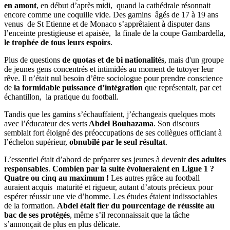
en amont
, en début d’après midi, quand la cathédrale résonnait
encore comme une coquille vide. Des gamins âgés de 17 à 19 ans
venus de St Etienne et de Monaco s’apprêtaient à disputer dans
l’enceinte prestigieuse et apaisée, la finale de la coupe Gambardella,
le trophée de tous leurs espoirs
.
Plus de questions
de quotas et de bi nationalités
, mais d'un groupe
de jeunes gens concentrés et intimidés au moment de tutoyer leur
rêve. Il n’était nul besoin d’être sociologue pour prendre conscience
de
la formidable puissance d’intégration
que représentait, par cet
échantillon, la pratique du football.
Tandis que les gamins s’échauffaient, j’échangeais quelques mots
avec l’éducateur des verts
Abdel Bouhazama
. Son discours
semblait fort éloigné des préoccupations de ses collègues officiant à
l’échelon supérieur,
obnubilé par le seul résultat
.
L’essentiel était d’abord de préparer ses jeunes à devenir
des adultes
responsables
.
Combien par la suite évolueraient en Ligue 1 ?
Quatre ou cinq au maximum !
Les autres grâce au football
auraient acquis maturité et rigueur, autant d’atouts précieux pour
espérer réussir une vie d’homme. Les études étaient indissociables
de la formation.
Abdel était fier du pourcentage de réussite au
bac de ses protégés
, même s’il reconnaissait que la tâche
s’annonçait de plus en plus délicate.