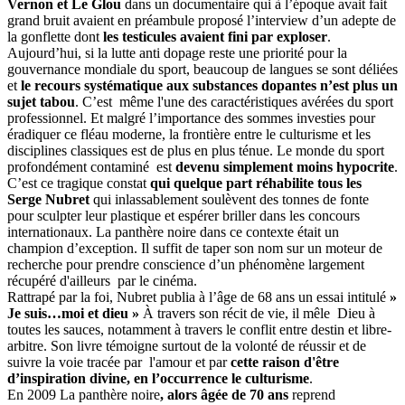
Vernon et Le Glou
dans un documentaire qui à l’époque avait fait
grand bruit avaient en préambule proposé l’interview d’un adepte de
la gonflette dont
les testicules avaient fini par exploser
.
Aujourd’hui, si la lutte anti dopage reste une priorité pour la
gouvernance mondiale du sport, beaucoup de langues se sont déliées
et
le recours systématique aux substances dopantes n’est plus un
sujet tabou
. C’est même l'une des caractéristiques avérées du sport
professionnel. Et malgré l’importance des sommes investies pour
éradiquer ce fléau moderne, la frontière entre le culturisme et les
disciplines classiques est de plus en plus ténue. Le monde du sport
profondément contaminé est
devenu simplement moins
hypocrite
.
C’est ce tragique constat
qui quelque part réhabilite tous les
Serge Nubret
qui inlassablement soulèvent des tonnes de fonte
pour sculpter leur plastique et espérer briller dans les concours
internationaux. La panthère noire dans ce contexte était un
champion d’exception. Il suffit de taper son nom sur un moteur de
recherche pour prendre conscience d’un phénomène largement
récupéré d'ailleurs par le cinéma.
Rattrapé par la foi, Nubret publia à l’âge de 68 ans un essai intitulé
»
Je suis…moi et dieu »
À travers son récit de vie, il mêle Dieu à
toutes les sauces, notamment à travers le conflit entre destin et libre-
arbitre. Son livre témoigne surtout de la volonté de réussir et de
suivre la voie tracée par l'amour et par
cette raison d'être
d’inspiration divine, en l’occurrence le culturisme
.
En 2009 La panthère noire
, alors âgée de 70 ans
reprend