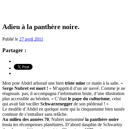
Adieu à la panthère noire.
Publié le
27 avril 2011
Partager :
Mon pote Abdel arborait une bien
triste mine
ce matin à la salle. »
Serge Nubret est mort !
» M’apprit-il d’un air navré. Comme je ne
réagissais pas, il accompagna l’information brute, d’une illustration
plus accessible au béotien. « C’était
le pape du culturisme
, celui
qui avait fait vaciller
Schwarzenegger
de son piédestal ! »
Le modèle d’Abdel en quelque sorte qui la cinquantaine bien tassée
continue de s’entraîner sans relâche.
Au milieu des années 70
, Nubret surnommé
la panthère noire
trusta les récompenses planétaires. D’abord dauphin de Schwartzy