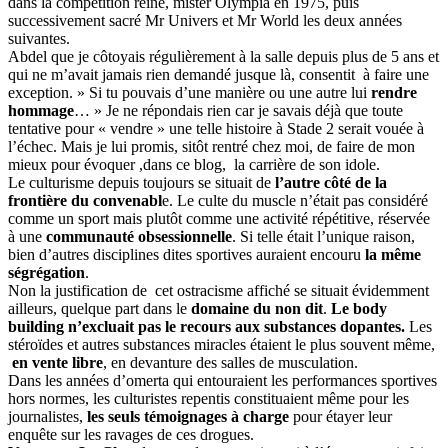
dans la compétition reine, mister Olympia en 1975, puis
successivement sacré Mr Univers et Mr World les deux années
suivantes.
Abdel que je côtoyais régulièrement à la salle depuis plus de 5 ans et
qui ne m’avait jamais rien demandé jusque là, consentit à faire une
exception. » Si tu pouvais d’une manière ou une autre lui
rendre
hommage
… » Je ne répondais rien car je savais déjà que toute
tentative pour « vendre » une telle histoire à Stade 2 serait vouée à
l’échec. Mais je lui promis, sitôt rentré chez moi, de faire de mon
mieux pour évoquer ,dans ce blog, la carrière de son idole.
Le culturisme depuis toujours se situait de
l’autre côté de la
frontière du convenabl
e. Le culte du muscle n’était pas considéré
comme un sport mais plutôt comme une activité répétitive, réservée
à une
communauté obsessionnelle
. Si telle était l’unique raison,
bien d’autres disciplines dites sportives auraient encouru
la même
ségrégation
.
Non la justification de cet ostracisme affiché se situait évidemment
ailleurs, quelque part dans le
domaine du non dit
.
Le body
building n’excluait pas le recours aux substances dopantes.
Les
stéroïdes et autres substances miracles étaient le plus souvent même,
en vente libre
, en devanture des salles de musculation.
Dans les années d’omerta qui entouraient les performances sportives
hors normes, les culturistes repentis constituaient même pour les
journalistes,
les seuls témoignages à charge
pour étayer leur
enquête sur les ravages de ces drogues.