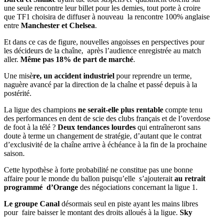
une seule rencontre leur billet pour les demies, tout porte à croire
que TF1 choisira de diffuser à nouveau la rencontre 100% anglaise
entre
Manchester et Chelsea
.
Et dans ce cas de figure, nouvelles angoisses en perspectives pour
les décideurs de la chaîne, après l’audience enregistrée au match
aller.
Même pas 18% de part de marché
.
Une misè
re, un accident industriel
pour reprendre un terme,
naguère avancé par la direction de la chaîne et passé depuis à la
postérité.
La ligue des champions
ne serait-elle plus rentable
compte tenu
des performances en dent de scie des clubs français et de l’overdose
de foot à la télé ?
Deux tendances lourdes
qui entraîneront sans
doute à terme un changement de stratégie, d’autant que le contrat
d’exclusivité de la chaîne arrive à échéance à la fin de la prochaine
saison.
Cette hypothèse à forte probabilité ne constitue pas une bonne
affaire pour le monde du ballon puisqu’elle s’ajouterait
au retrait
programmé d’Orange
des négociations concernant la ligue 1.
Le groupe Canal
désormais seul en piste ayant les mains libres
pour faire baisser le montant des droits alloués à la ligue.
Sky