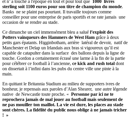
et n’ a touché à l'époque en tout et pour tout que
1000 livres
sterling soit 1100 euros pour son titre de champion du monde
.
Banks ne se plaint pas pourtant. Il travaille toujours comme
conseiller pour une entreprise de paris sportifs et ne rate jamais une
occasion de se rendre au stade.
Ce dimanche un ciel immensément bleu a salué
l’exploit des
Potters vainqueurs des Hammers de West Ham
grâce à deux
petits gars épatants. Higginbotham, arrière latéral de devoir, natif de
Manchester et Delap un Irlandais aux bras si vigoureux qu’il est
capable de catapulter dans la surface des ballons depuis la ligne de
touche. Gordon a certainement écrasé une larme à la fin de la partie
pour célébrer ce football à l’ancienne,
ce kick and rush total
dont
on dissertait à l’infini dans les pubs du centre ville une pinte à la
main.
En quittant le Britannia Stadium au milieu de supporters ivres de
bonheur, je repensais aux paroles d’Alan Shearer, une autre légende
native de Newcastle toute proche. «
Personne par ici ne te
reprochera jamais de mal jouer au football mais seulement de
ne pas mouiller ton maillot. La vie est dure, les places au stade
sont chères. La fidélité du public nous oblige à ne jamais tricher
! »