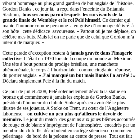
vibrant hommage au plus grand gardien de but anglais de l’histoire.
Gordon Banks , ce jour là, a reçu dans l’enceinte du Britannia
Stadium,
tous ses amis parmi lesquels les survivants de la
grande finale de Wembley et le roi Pelé himself.
Ce dernier qui
manie l’humour comme personne a en guise d’hommage délivré à
son hôte cette dédicace savoureuse. » Partout où je me déplace, on
célèbre mes buts. Mais ici on ne parle que de celui que Gordon m’a
interdit de marquer. »
Cette parade d’exception restera
à jamais gravée dans l’imagerie
collective
. C’était en 1970 lors de la coupe du monde au Mexique.
Une tête à bout portant du prodige brésilien, une manchette
phénoménale, le corps à l’horizontale, comme cinglante réponse,
du portier anglais.
» J’ai marqué un but mais Banks l’a arrêté ! »
Déclara simplement Pelé à la fin du match.
Ce jour de juillet 2008, Pelé solennellement dévoila la statue en
bronze qui commémore à jamais les exploits de Gordon Banks,
président d’honneur du club de Stoke après en avoir été le plus
illustre de ses joueurs. A Stoke on Trent, au cœur de l’Angleterre
laborieuse,
on cultive un peu plus qu’ailleurs le devoir de
mémoire.
Le jour du match des gamins aux joues blêmes accoutrés
de rouge et de blanc s’imprègnent de l’atmosphère, encadrés par un
membre du club .Ils déambulent en cortège silencieux comme en
pèlerinage du bord de la pelouse au centre de presse. Tout est fait