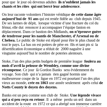
pour que le jour où devenus adultes
ils n’oublient jamais les
chants et les rites qui ont bercé leur adolescence
.
On leur raconte volontiers l’histoire véridique
de cette dame âgée
aujourd’hui de 91 ans
qui est restée fidèle au club depuis 1945.
De ses larmes de dépit, lorsque victime d’une fracture du col du
fémur, elle dut renoncer à accompagner l’équipe fanion en
déplacement. Dans ce bastion des Midlands,
on n’éprouve guère
de tendresse pour les nantis de Manchester, d’Arsenal ou de
Chelsea.
Le public de Stoke est réputé pour être le plus chaud de
tout le pays. La bas on est potiers de père en fils et tant pis si la
désertification économique a réduit de 2000 naguère à une
vingtaine aujourd’hui le nombre de poteries alentours.
Stoke, l’un des plus petits budgets de première league
foulera au
mois d’avril la pelouse de Wembley, comme une divine
récompense
. Ce jour là Gordon Banks sera évidemment du
voyage. Son club qui n’a jamais rien gagné hormis une
malheureuse coupe de la ligue en 1972 est pourtant l’un des plus
vieux au monde,
crée en 1863
une année seulement après celui
de
Notts
County le doyen des doyens.
Banks est un peu comme son club de Stoke.
Une légende vivace
qui a si peu reçu en retour
. Il a même perdu un œil dans un
accident de la route en 1972 ce qui a abrégé son immense carrière