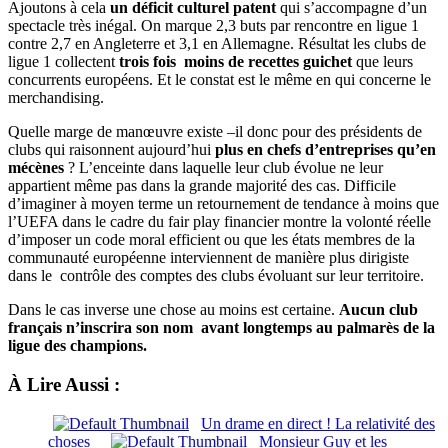
Ajoutons à cela
un déficit culturel patent
qui s’accompagne d’un
spectacle très inégal. On marque 2,3 buts par rencontre en ligue 1
contre 2,7 en Angleterre et 3,1 en Allemagne. Résultat les clubs de
ligue 1 collectent
trois fois moins de recettes guichet
que leurs
concurrents européens. Et le constat est le même en qui concerne le
merchandising.
Quelle marge de manœuvre existe –il donc pour des présidents de
clubs qui raisonnent aujourd’hui
plus en chefs d’entreprises qu’en
mécènes
? L’enceinte dans laquelle leur club évolue ne leur
appartient même pas dans la grande majorité des cas. Difficile
d’imaginer à moyen terme un retournement de tendance à moins que
l’UEFA dans le cadre du fair play financier montre la volonté réelle
d’imposer un code moral efficient ou que les états membres de la
communauté européenne interviennent de manière plus dirigiste
dans le contrôle des comptes des clubs évoluant sur leur territoire.
Dans le cas inverse une chose au moins est certaine.
Aucun club
français n’inscrira son nom avant longtemps au palmarès de la
ligue des champions.
À Lire Aussi :
Un drame en direct ! La relativité des
choses
Monsieur Guy et les