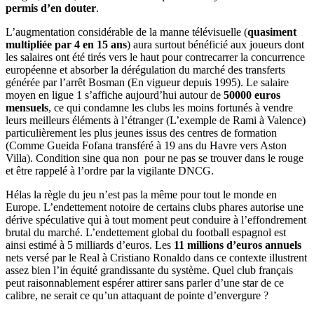
permis d’en douter
.
L’augmentation considérable de la manne télévisuelle (
quasiment
multipliée par 4 en 15 ans
) aura surtout bénéficié aux joueurs dont
les salaires ont été tirés vers le haut pour contrecarrer la concurrence
européenne et absorber la dérégulation du marché des transferts
générée par l’arrêt Bosman (En vigueur depuis 1995). Le salaire
moyen en ligue 1 s’affiche aujourd’hui autour de
50000 euros
mensuels
, ce qui condamne les clubs les moins fortunés à vendre
leurs meilleurs éléments à l’étranger (L’exemple de Rami à Valence)
particulièrement les plus jeunes issus des centres de formation
(Comme Gueida Fofana transféré à 19 ans du Havre vers Aston
Villa). Condition sine qua non pour ne pas se trouver dans le rouge
et être rappelé à l’ordre par la vigilante DNCG.
Hélas la règle du jeu n’est pas la même pour tout le monde en
Europe. L’endettement notoire de certains clubs phares autorise une
dérive spéculative qui à tout moment peut conduire à l’effondrement
brutal du marché. L’endettement global du football espagnol est
ainsi estimé à 5 milliards d’euros. Les
11 millions d’euros annuels
nets versé par le Real à Cristiano Ronaldo dans ce contexte illustrent
assez bien l’in équité grandissante du système. Quel club français
peut raisonnablement espérer attirer sans parler d’une star de ce
calibre, ne serait ce qu’un attaquant de pointe d’envergure ?