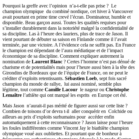
Pourquoi la greffe avec l’opinion n’a-t-elle pas prise ? Le
champion olympique du combiné nordique, cet hiver à Vancouver
avait pourtant en prime time crevé l’écran. Dominateur, humble et
disponible. Beau garçon aussi. Toutes les qualités requises pour
s’installer durablement dans la notoriété malgré la confidentialité de
sa discipline. Las à l’heure des lauriers, plus de trace de Jason. Il
vient pourtant de débuter sa saison en Finlande comme il l’avait
terminée, par une victoire. A l’évidence cela ne suffit pas. En France
le champion est dépendant de l’aura médiatique et de l’impact
économique de sa discipline. Comment expliquer autrement la
nomination de
Laurent Blanc
? Certes l’homme n’est pas dénué de
charisme et de potentialités mais pour l’heure aussi bien à la tête des
Girondins de Bordeaux que de l’équipe de France, on ne peut le
créditer d’exploits retentissants.
Sébastien Loeb
, sept fois sacré
champion du monde de rallye, lui aussi nominé, semble plus
légitime, tout comme
Camille Lacour
le nageur ou
Christophe
Lemaître
l’athlète qui ont marqué les esprits en Europe cet été.
Mais Jason n’aurait-il pas mérité de figurer aussi sur cette liste ?
Combien de toisons d’or devra t-il aller conquérir en Colchide ou
ailleurs au prix d’exploits surhumains pour accéder enfin
automatiquement à cette reconnaissance ? Jason laisse pour l’heure
les foules indifférentes comme Vincent Jay le biathlète champion
olympique voué aux oubliettes. Et pourtant que de bonheur à