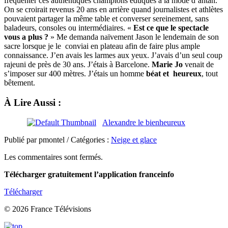
fréquenter ces authentiques champions éduqués à la mode d’antan.
On se croirait revenus 20 ans en arrière quand journalistes et athlètes
pouvaient partager la même table et converser sereinement, sans
baladeurs, consoles ou intermédiaires. «
Est ce que le spectacle
vous a plus ?
» Me demanda naïvement Jason le lendemain de son
sacre lorsque je le conviai en plateau afin de faire plus ample
connaissance. J’en avais les larmes aux yeux. J’avais d’un seul coup
rajeuni de près de 30 ans. J’étais à Barcelone.
Marie Jo
venait de
s’imposer sur 400 mètres. J’étais un homme
béat et heureux
, tout
bêtement.
À Lire Aussi :
Alexandre le bienheureux
Publié par pmontel / Catégories :
Neige et glace
Les commentaires sont fermés.
Télécharger gratuitement l’application franceinfo
Télécharger
© 2026 France Télévisions