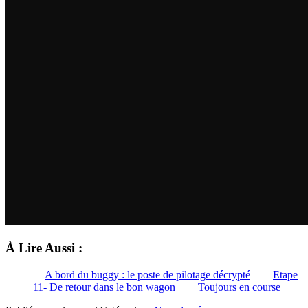
À Lire Aussi :
A bord du buggy : le poste de pilotage décrypté
Etape
11- De retour dans le bon wagon
Toujours en course