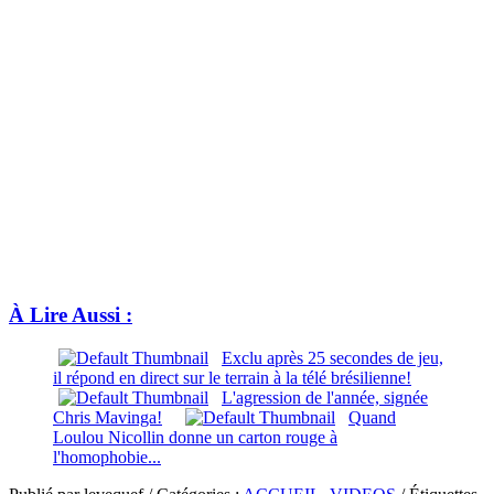
À Lire Aussi :
Exclu après 25 secondes de jeu,
il répond en direct sur le terrain à la télé brésilienne!
L'agression de l'année, signée
Chris Mavinga!
Quand
Loulou Nicollin donne un carton rouge à
l'homophobie...