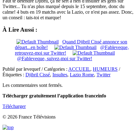
Faut te détendre Djibril, ça ne sert à rien d'insulter les gens sur
Twitter... Tu n'as plus marqué depuis le 15 septembre, donc du
calme! 4 buts en 19 matchs avec la Lazio, ce n'est pas assez. Donc,
un conseil : tais-toi et marque!
À Lire Aussi :
Quand Djibril Cissé annonce son
départ...en boîte!
@Fableveque,
retrouvez-moi sur Twitter!
@Fableveque, suivez-moi sur Twitter!
Publié par levequef / Catégories :
ACCUEIL
,
HUMEURS
/
Étiquettes :
Djibril Cissé
,
Insultes
,
Lazio Rome
,
Twitter
Les commentaires sont fermés.
Télécharger gratuitement l’application franceinfo
Télécharger
© 2026 France Télévisions