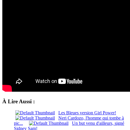
À Lire Aussi :
Les Bleues version Girl Power!
Neri Cardozo, l'homme qui tombe à
pic...
Un but venu d'ailleurs, signé
Sidney Sam!