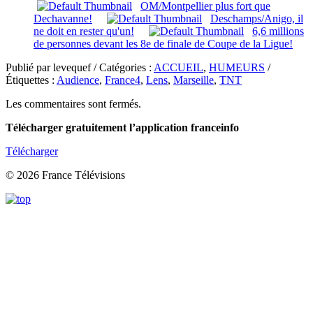
OM/Montpellier plus fort que
Dechavanne!
Deschamps/Anigo, il
ne doit en rester qu'un!
6,6 millions
de personnes devant les 8e de finale de Coupe de la Ligue!
Publié par levequef / Catégories :
ACCUEIL
,
HUMEURS
/
Étiquettes :
Audience
,
France4
,
Lens
,
Marseille
,
TNT
Les commentaires sont fermés.
Télécharger gratuitement l’application franceinfo
Télécharger
© 2026 France Télévisions