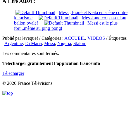
À Lire Aussi :
Messi, Piqué et Keita en scène contre
le racisme
Messi and co passent au
ballon ovale!
Messi est le plus
fort...même au ping-pong!
Publié par levequef / Catégories :
ACCUEIL
,
VIDEOS
/ Étiquettes
:
Argentine
,
Di Maria
,
Messi
,
Nigeria
,
Slalom
Les commentaires sont fermés.
Télécharger gratuitement l’application franceinfo
Télécharger
© 2026 France Télévisions