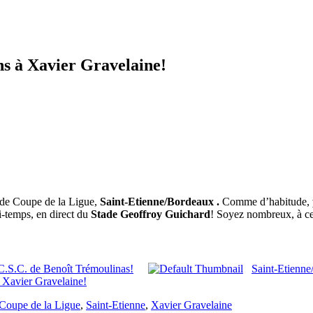
ns à Xavier Gravelaine!
 de Coupe de la Ligue,
Saint-Etienne/Bordeaux .
Comme d’habitude,
i-temps, en direct du
Stade Geoffroy Guichard
! Soyez nombreux, à ce
C.S.C. de Benoît Trémoulinas!
Saint-Etienne
 Xavier Gravelaine!
Coupe de la Ligue
,
Saint-Etienne
,
Xavier Gravelaine